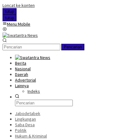
Loncat ke konten
tutup
tutup
Menu Mobile
Pencarian
Berita
Nasional
Daerah
Advertorial
Lainnya
Indeks
Jabodetabek
Lingkungan
Saba Desa
Politik
Hukum & Kriminal