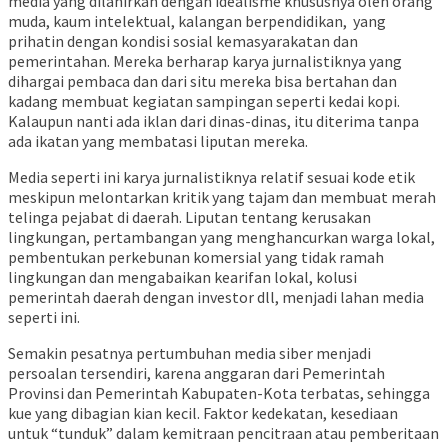
media yang dilahirkan dengan idealisme khususnya oleh orang
muda, kaum intelektual, kalangan berpendidikan, yang
prihatin dengan kondisi sosial kemasyarakatan dan
pemerintahan. Mereka berharap karya jurnalistiknya yang
dihargai pembaca dan dari situ mereka bisa bertahan dan
kadang membuat kegiatan sampingan seperti kedai kopi.
Kalaupun nanti ada iklan dari dinas-dinas, itu diterima tanpa
ada ikatan yang membatasi liputan mereka.
Media seperti ini karya jurnalistiknya relatif sesuai kode etik
meskipun melontarkan kritik yang tajam dan membuat merah
telinga pejabat di daerah. Liputan tentang kerusakan
lingkungan, pertambangan yang menghancurkan warga lokal,
pembentukan perkebunan komersial yang tidak ramah
lingkungan dan mengabaikan kearifan lokal, kolusi
pemerintah daerah dengan investor dll, menjadi lahan media
seperti ini.
Semakin pesatnya pertumbuhan media siber menjadi
persoalan tersendiri, karena anggaran dari Pemerintah
Provinsi dan Pemerintah Kabupaten-Kota terbatas, sehingga
kue yang dibagian kian kecil. Faktor kedekatan, kesediaan
untuk “tunduk” dalam kemitraan pencitraan atau pemberitaan