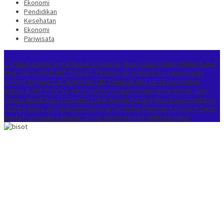
Ekonomi
Pendidikan
Kesehatan
Ekonomi
Pariwisata
Berita Terkini
1,3 Ton Ketamin Gagal Masuk Indonesia, Bea Cukai Ungkap Modus Kapal
King Sun
Sambut HUT RI ke-81, Pemdes Muarabakti Bersama Warga
Gotong Royong Cat Jembatan CBL
Semarak HUT ke-76 Kabupaten
Bekasi & HUT RI ke-81, Kecamatan Kedungwaringin Gelar Gerak Jalan,
Senam Masal dan Kreasi
Bea Cukai Ngurah Rai Gagalkan Penyelundupan
10,1 Kg Ganja Jaringan Internasional
Satlantas Polresta Karawang Sigap
Bantu Pengendara Mogok, Derek Motor Hingga SPBU Terdekat