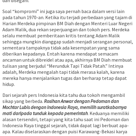
dan disegani.
Soal “kompromi” ini juga saya pernah baca dalam versi lain
pada tahun 1970-an. Ketika itu terjadi perbedaan yang tajam di
Harian Merdeka pimpinan BM Diah dengan Menteri Luar Negeri
Adam Malik, dua rekan seperjuangan dan tokoh pers. Merdeka
selalu membuat pemberitaan kritis tentang Adam Malik
sehingga mungkin dianggap sudah menjadi serangan personal,
sementara tampaknya tidak ada kesempatan yang sama
diberikan kepadanya. Entah karena mendapat semacam
ancaman untuk dibreidel atau apa, akhirnya BM Diah membuat
tulisan yang berjudul “Merunduk Tapi Tidak Patah.” Intinya
adalah, Merdeka mengalah tapi tidak merasa kalah, karena
mereka hanya menjalankan tugas dan berharap tetap dapat
hidup.
Dari sejarah pers Indonesia kita tahu dua tokoh mengambil
sikap yang berbeda.
Rosihan Anwar dengan Pedoman dan
Mochtar Lubis dengan Indonesia Raya, memilih suratkabarnya
mati daripada tunduk kepada pemerintah
. Keduanya memiliki
alasan tersendiri, tetapi yang kita tahu saat ini Pedoman dan
Indonesia Raya tinggal sejarah, tidak dapat lagi berbuat apa-
apa. Kalau diselaraskan dengan puisi Karawang-Bekasi karya