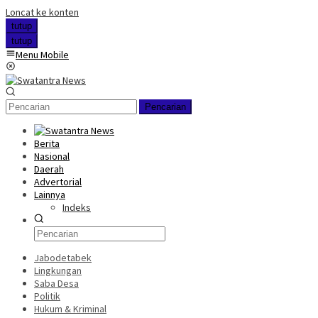
Loncat ke konten
tutup
tutup
Menu Mobile
Pencarian
Berita
Nasional
Daerah
Advertorial
Lainnya
Indeks
Jabodetabek
Lingkungan
Saba Desa
Politik
Hukum & Kriminal