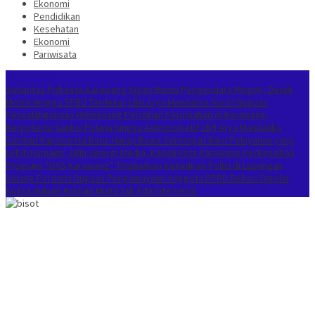
Ekonomi
Pendidikan
Kesehatan
Ekonomi
Pariwisata
Berita Terkini
Satlantas Polresta Karawang Sigap Bantu Pengendara Mogok, Derek
Motor Hingga SPBU Terdekat
LBH Arya Mandalika Sorot Dugaan
Penyalahgunaan Wewenang Perizinan Perumahan di Karawang,
Berpotensi Sanksi Pidana hingga Administratif
LBH Arya Mandalika
Sambut Kapolresta Baru: Harap Bawa Semangat Baru Pelayanan yang
Lebih Humanis
Jalin Sinergi Media, Kapolresta Karawang Perkenalkan
Program “GAS Karawang” Tingkatkan Kehadiran Polisi di Lapangan
Sidang Perdana Dugaan Penganiayaan Anggota DPRD Bekasi Digelar,
Kuasa Hukum Korban Minta Tak Ada Intervensi