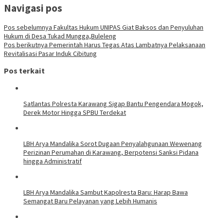
Navigasi pos
Pos sebelumnya
Fakultas Hukum UNIPAS Giat Baksos dan Penyuluhan
Hukum di Desa Tukad Mungga,Buleleng
Pos berikutnya
Pemerintah Harus Tegas Atas Lambatnya Pelaksanaan
Revitalisasi Pasar Induk Cibitung
Pos terkait
Satlantas Polresta Karawang Sigap Bantu Pengendara Mogok,
Derek Motor Hingga SPBU Terdekat
LBH Arya Mandalika Sorot Dugaan Penyalahgunaan Wewenang
Perizinan Perumahan di Karawang, Berpotensi Sanksi Pidana
hingga Administratif
LBH Arya Mandalika Sambut Kapolresta Baru: Harap Bawa
Semangat Baru Pelayanan yang Lebih Humanis