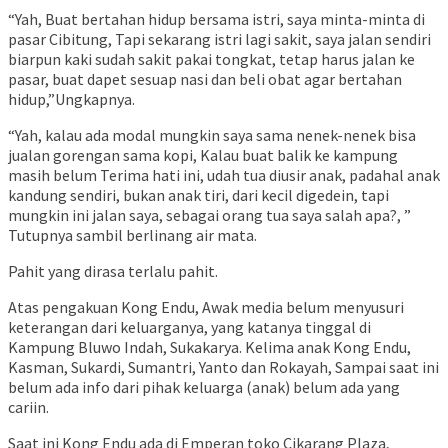
“Yah, Buat bertahan hidup bersama istri, saya minta-minta di
pasar Cibitung, Tapi sekarang istri lagi sakit, saya jalan sendiri
biarpun kaki sudah sakit pakai tongkat, tetap harus jalan ke
pasar, buat dapet sesuap nasi dan beli obat agar bertahan
hidup,”Ungkapnya.
“Yah, kalau ada modal mungkin saya sama nenek-nenek bisa
jualan gorengan sama kopi, Kalau buat balik ke kampung
masih belum Terima hati ini, udah tua diusir anak, padahal anak
kandung sendiri, bukan anak tiri, dari kecil digedein, tapi
mungkin ini jalan saya, sebagai orang tua saya salah apa?, ”
Tutupnya sambil berlinang air mata.
Pahit yang dirasa terlalu pahit.
Atas pengakuan Kong Endu, Awak media belum menyusuri
keterangan dari keluarganya, yang katanya tinggal di
Kampung Bluwo Indah, Sukakarya. Kelima anak Kong Endu,
Kasman, Sukardi, Sumantri, Yanto dan Rokayah, Sampai saat ini
belum ada info dari pihak keluarga (anak) belum ada yang
cariin.
Saat ini Kong Endu ada di Emperan toko Cikarang Plaza,