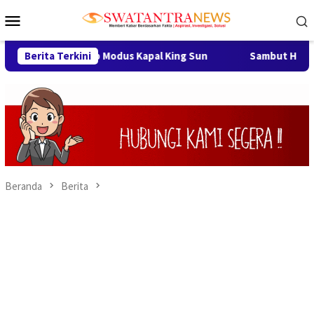
Loncat
Menu
ke
Mobile
konten
i Ungkap Modus Kapal King Sun
Berita Terkini
Sambut HUT RI ke-81, Pe
Beranda
Berita