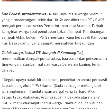
Kab Bekasi, swatantranews –
Munculnya Petisi warga Sriamur
yang ditandatangani lebih dari 30 KK dan diketahui RT / RW05
menjadi perhatian serius Pemerintahan desa Sriamur, Terkait
keinginan warga soal penutupan Lokasi Tempat Pembuangan
sampah Akhir, bukan TPS (sementara) yang berada di Kampung
Turi Desa Sriamur yang sangat meresahkan lingkungan.
Teriak warga, Lokasi TPA Sampah di Kampung Turi,
menimbulkan dampak polusi udara, bau busuk dan pencemaran
lingkungan, sumber mata air warga berwarna kuning, lendir
dan bau.
” Segala upaya sudah kita lakukan, pendekatan secara persuasif
kepada pengelola TPA Sriamur (Sada-red), agar melengkapi
izin lingkungan (Tandatangan warga) yang terbaru, Akan
tetapi tetap diabaikan, Artinya sudah Tidak ada alasan lain’
untuk, menindaklanjuti petisi warga Sriamur Soal penutupan
lokasi TPA Sampah Sriamur di Kampung Turi,” Kata Kades