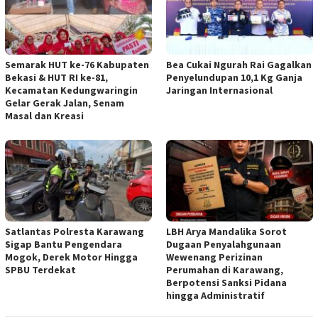
Semarak HUT ke-76 Kabupaten
Bea Cukai Ngurah Rai Gagalkan
Bekasi & HUT RI ke-81,
Penyelundupan 10,1 Kg Ganja
Kecamatan Kedungwaringin
Jaringan Internasional
Gelar Gerak Jalan, Senam
Masal dan Kreasi
Satlantas Polresta Karawang
LBH Arya Mandalika Sorot
Sigap Bantu Pengendara
Dugaan Penyalahgunaan
Mogok, Derek Motor Hingga
Wewenang Perizinan
SPBU Terdekat
Perumahan di Karawang,
Berpotensi Sanksi Pidana
hingga Administratif