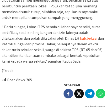
diupayakan sambil menunggu anggaran, sekalian sewa alat
berat untuk perataan lokasi TPS, Akan tetapi jika memang
memaksa disuruh tutup, silahkan saja, tapi kasih saya waktu
untuk merapikan tumpukan sampah yang menggunung.
” Perlu diingat, Lokasi TPS berada di lahan saya sendiri, surat
sertifikat, soal izin lingkungan dan izin lainnya sudah
dilaksanakan dan sudah diketahui oleh Dinas LH
kab.bekasi
dan
Patroli sungai dari provinsi Jabar, Selanjutnya dalam waktu
dekat rutin sebulan sekali, warga di sekitar TPS (RT 05 dan 06)
akan diberikan bantuan sembako sebagai bentuk kepedulian
kami kepada warga sekitar,” pungkas Kadus Sada.
(*/red)
Post Views:
765
SEBARKAN
Pos sebelumnya
Pos berikutnya