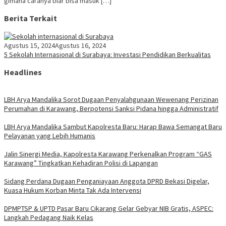
gimana caranya biar bisa masuk […]
Berita Terkait
Agustus 15, 2024
Agustus 16, 2024
5 Sekolah Internasional di Surabaya: Investasi Pendidikan Berkualitas
Headlines
LBH Arya Mandalika Sorot Dugaan Penyalahgunaan Wewenang Perizinan
Perumahan di Karawang, Berpotensi Sanksi Pidana hingga Administratif
LBH Arya Mandalika Sambut Kapolresta Baru: Harap Bawa Semangat Baru
Pelayanan yang Lebih Humanis
Jalin Sinergi Media, Kapolresta Karawang Perkenalkan Program “GAS
Karawang” Tingkatkan Kehadiran Polisi di Lapangan
Sidang Perdana Dugaan Penganiayaan Anggota DPRD Bekasi Digelar,
Kuasa Hukum Korban Minta Tak Ada Intervensi
DPMPTSP & UPTD Pasar Baru Cikarang Gelar Gebyar NIB Gratis, ASPEC:
Langkah Pedagang Naik Kelas