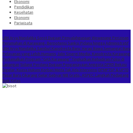
Ekonomi
Pendidikan
Kesehatan
Ekonomi
Pariwisata
Berita Terkini
LBH Arya Mandalika Sorot Dugaan Penyalahgunaan Wewenang Perizinan
Perumahan di Karawang, Berpotensi Sanksi Pidana hingga Administratif
LBH Arya Mandalika Sambut Kapolresta Baru: Harap Bawa Semangat Baru
Pelayanan yang Lebih Humanis
Jalin Sinergi Media, Kapolresta Karawang
Perkenalkan Program “GAS Karawang” Tingkatkan Kehadiran Polisi di
Lapangan
Sidang Perdana Dugaan Penganiayaan Anggota DPRD Bekasi
Digelar, Kuasa Hukum Korban Minta Tak Ada Intervensi
DPMPTSP & UPTD
Pasar Baru Cikarang Gelar Gebyar NIB Gratis, ASPEC: Langkah Pedagang
Naik Kelas