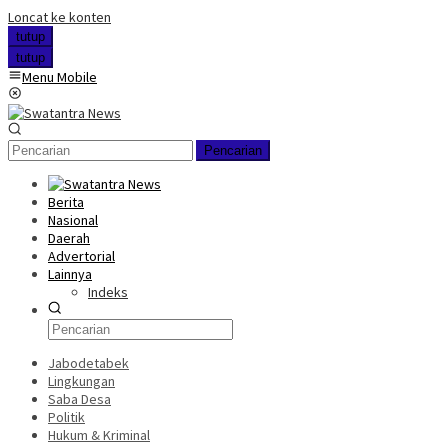
Loncat ke konten
tutup
tutup
Menu Mobile
Pencarian
Berita
Nasional
Daerah
Advertorial
Lainnya
Indeks
Jabodetabek
Lingkungan
Saba Desa
Politik
Hukum & Kriminal