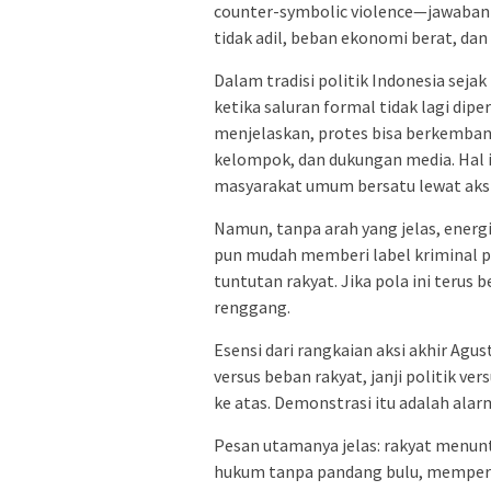
counter-symbolic violence—jawaban 
tidak adil, beban ekonomi berat, da
Dalam tradisi politik Indonesia seja
ketika saluran formal tidak lagi dipe
menjelaskan, protes bisa berkembang 
kelompok, dan dukungan media. Hal in
masyarakat umum bersatu lewat aksi 
Namun, tanpa arah yang jelas, energi
pun mudah memberi label kriminal p
tuntutan rakyat. Jika pola ini teru
renggang.
Esensi dari rangkaian aksi akhir Agust
versus beban rakyat, janji politik ve
ke atas. Demonstrasi itu adalah ala
Pesan utamanya jelas: rakyat menunt
hukum tanpa pandang bulu, memper