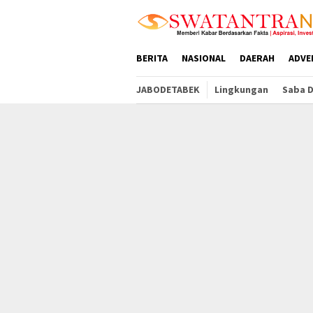
Loncat
tutup
ke
konten
BERITA
NASIONAL
DAERAH
ADVE
JABODETABEK
Lingkungan
Saba 