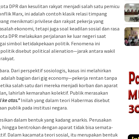
ota DPR dan kesulitan rakyat menjadi salah satu pemicu
flik Marx, ini adalah contoh klasik relasi timpang
 yang menikmati privilese dan rakyat pekerja yang
alah ekonomi, tetapi juga soal keadilan sosial dan rasa
gota DPR melakukan perjalanan ke luar negeri saat
gai simbol ketidakpekaan politik. Fenomena ini
litik disebut political alienation—jarak antara wakil
 rakyat.
a. Dari perspektif sosiologis, kasus ini melahirkan
ne adalah bagian dari gig economy—pekerja rentan tanpa
etika salah satu dari mereka menjadi korban dan aparat
n, lahirlah kemarahan kolektif. Publik merasakan
 ke atas.”
Inilah yang dalam teori Habermas disebut
aan publik pada institusi negara.
sikan dalam bentuk yang kadang anarkis. Perusakan
, hingga bentrokan dengan aparat tidak bisa semata-
ktif. Dalam kacamata teori sosial, itu merupakan bentuk