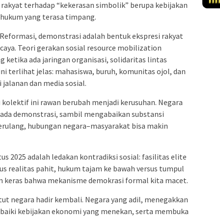
rakyat terhadap “kekerasan simbolik” berupa kebijakan
n hukum yang terasa timpang.
k Reformasi, demonstrasi adalah bentuk ekspresi rakyat
rcaya. Teori gerakan sosial resource mobilization
ketika ada jaringan organisasi, solidaritas lintas
i terlihat jelas: mahasiswa, buruh, komunitas ojol, dan
jalanan dan media sosial.
 kolektif ini rawan berubah menjadi kerusuhan. Negara
ada demonstrasi, sambil mengabaikan substansi
s berulang, hubungan negara–masyarakat bisa makin
us 2025 adalah ledakan kontradiksi sosial: fasilitas elite
rsus realitas pahit, hukum tajam ke bawah versus tumpul
rm keras bahwa mekanisme demokrasi formal kita macet.
ut negara hadir kembali. Negara yang adil, menegakkan
baiki kebijakan ekonomi yang menekan, serta membuka