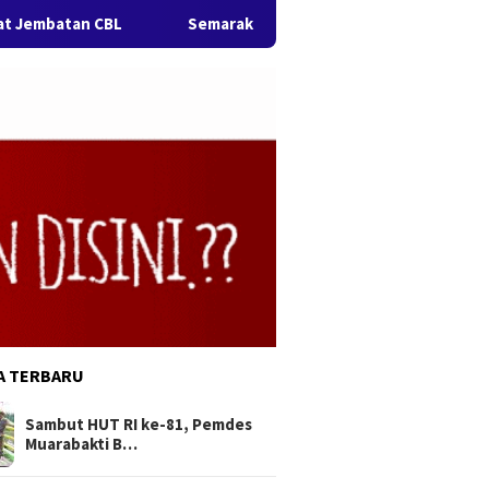
L
Semarak HUT ke-76 Kabupaten Bekasi & HUT RI ke-81, 
A TERBARU
Sambut HUT RI ke-81, Pemdes
Muarabakti B…