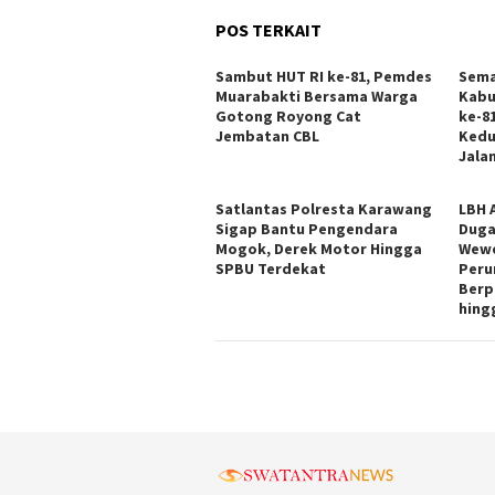
POS TERKAIT
Sambut HUT RI ke-81, Pemdes
Sema
Muarabakti Bersama Warga
Kabu
Gotong Royong Cat
ke-8
Jembatan CBL
Kedu
Jala
Satlantas Polresta Karawang
LBH 
Sigap Bantu Pengendara
Duga
Mogok, Derek Motor Hingga
Wewe
SPBU Terdekat
Peru
Berp
hing