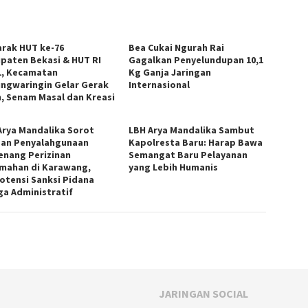
rak HUT ke-76
Bea Cukai Ngurah Rai
paten Bekasi & HUT RI
Gagalkan Penyelundupan 10,1
1, Kecamatan
Kg Ganja Jaringan
ngwaringin Gelar Gerak
Internasional
n, Senam Masal dan Kreasi
Arya Mandalika Sorot
LBH Arya Mandalika Sambut
an Penyalahgunaan
Kapolresta Baru: Harap Bawa
nang Perizinan
Semangat Baru Pelayanan
mahan di Karawang,
yang Lebih Humanis
otensi Sanksi Pidana
ga Administratif
JARINGAN SOCIAL