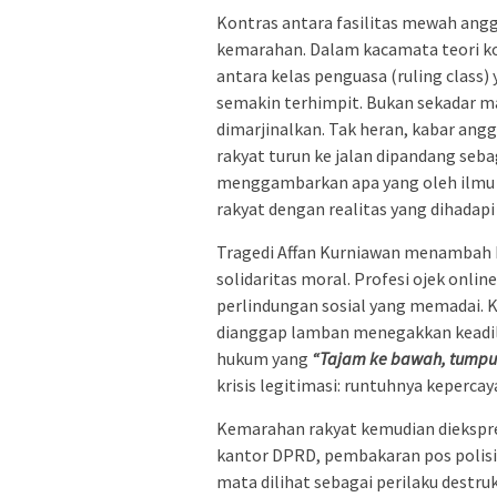
Kontras antara fasilitas mewah angg
kemarahan. Dalam kacamata teori kon
antara kelas penguasa (ruling class)
semakin terhimpit. Bukan sekadar mas
dimarjinalkan. Tak heran, kabar ang
rakyat turun ke jalan dipandang seba
menggambarkan apa yang oleh ilmu po
rakyat dengan realitas yang dihadapi
Tragedi Affan Kurniawan menambah bar
solidaritas moral. Profesi ojek onli
perlindungan sosial yang memadai. K
dianggap lamban menegakkan keadila
hukum yang
“Tajam ke bawah, tumpul
krisis legitimasi: runtuhnya kepercay
Kemarahan rakyat kemudian diekspre
kantor DPRD, pembakaran pos polisi
mata dilihat sebagai perilaku destru