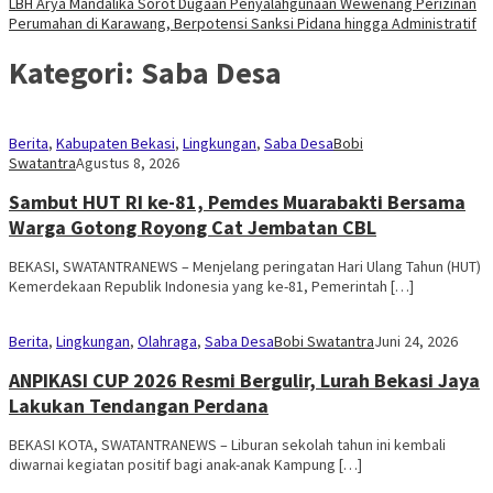
LBH Arya Mandalika Sorot Dugaan Penyalahgunaan Wewenang Perizinan
Perumahan di Karawang, Berpotensi Sanksi Pidana hingga Administratif
Kategori:
Saba Desa
Berita
,
Kabupaten Bekasi
,
Lingkungan
,
Saba Desa
Bobi
Swatantra
Agustus 8, 2026
Sambut HUT RI ke-81, Pemdes Muarabakti Bersama
Warga Gotong Royong Cat Jembatan CBL
BEKASI, SWATANTRANEWS – Menjelang peringatan Hari Ulang Tahun (HUT)
Kemerdekaan Republik Indonesia yang ke-81, Pemerintah […]
Berita
,
Lingkungan
,
Olahraga
,
Saba Desa
Bobi Swatantra
Juni 24, 2026
ANPIKASI CUP 2026 Resmi Bergulir, Lurah Bekasi Jaya
Lakukan Tendangan Perdana
BEKASI KOTA, SWATANTRANEWS – Liburan sekolah tahun ini kembali
diwarnai kegiatan positif bagi anak-anak Kampung […]