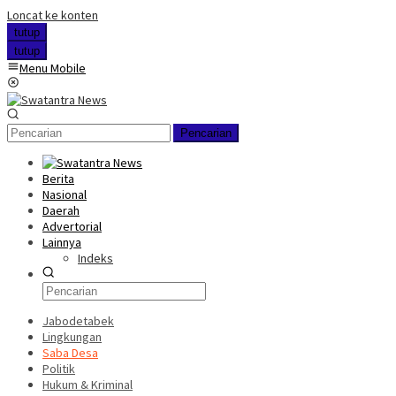
Loncat ke konten
tutup
tutup
Menu Mobile
Pencarian
Berita
Nasional
Daerah
Advertorial
Lainnya
Indeks
Jabodetabek
Lingkungan
Saba Desa
Politik
Hukum & Kriminal