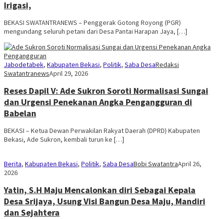
Irigasi,
BEKASI SWATANTRANEWS – Penggerak Gotong Royong (PGR)
mengundang seluruh petani dari Desa Pantai Harapan Jaya, […]
Jabodetabek
,
Kabupaten Bekasi
,
Politik
,
Saba Desa
Redaksi
Swatantranews
April 29, 2026
Reses Dapil V: Ade Sukron Soroti Normalisasi Sungai
dan Urgensi Penekanan Angka Pengangguran di
Babelan
BEKASI – Ketua Dewan Perwakilan Rakyat Daerah (DPRD) Kabupaten
Bekasi, Ade Sukron, kembali turun ke […]
Berita
,
Kabupaten Bekasi
,
Politik
,
Saba Desa
Bobi Swatantra
April 26,
2026
Yatin, S.H Maju Mencalonkan diri Sebagai Kepala
Desa Srijaya, Usung Visi Bangun Desa Maju, Mandiri
dan Sejahtera