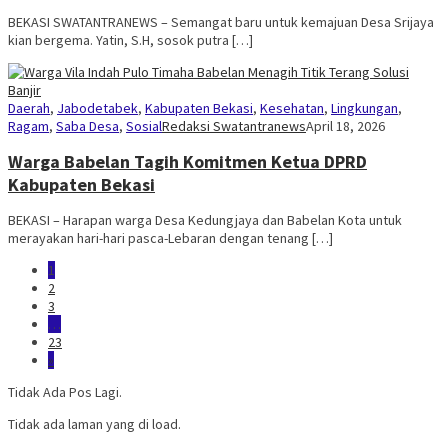
BEKASI SWATANTRANEWS – Semangat baru untuk kemajuan Desa Srijaya
kian bergema. Yatin, S.H, sosok putra […]
Daerah
,
Jabodetabek
,
Kabupaten Bekasi
,
Kesehatan
,
Lingkungan
,
Ragam
,
Saba Desa
,
Sosial
Redaksi Swatantranews
April 18, 2026
Warga Babelan Tagih Komitmen Ketua DPRD
Kabupaten Bekasi
BEKASI – Harapan warga Desa Kedungjaya dan Babelan Kota untuk
merayakan hari-hari pasca-Lebaran dengan tenang […]
1
2
3
…
23
»
Tidak Ada Pos Lagi.
Tidak ada laman yang di load.