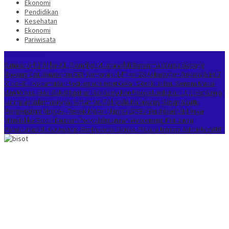
Ekonomi
Pendidikan
Kesehatan
Ekonomi
Pariwisata
Berita Terkini
Sambut HUT RI ke-81, Pemdes Muarabakti Bersama Warga Gotong
Royong Cat Jembatan CBL
Semarak HUT ke-76 Kabupaten Bekasi & HUT
RI ke-81, Kecamatan Kedungwaringin Gelar Gerak Jalan, Senam Masal
dan Kreasi
Bea Cukai Ngurah Rai Gagalkan Penyelundupan 10,1 Kg Ganja
Jaringan Internasional
Satlantas Polresta Karawang Sigap Bantu
Pengendara Mogok, Derek Motor Hingga SPBU Terdekat
LBH Arya
Mandalika Sorot Dugaan Penyalahgunaan Wewenang Perizinan
Perumahan di Karawang, Berpotensi Sanksi Pidana hingga Administratif