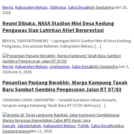
Berita
,
Kabupaten Bekasi
,
Olahraga
,
Saba Desa
Bobi Swatantra
Juni 20,
2026
Resmi Dibuka, NASA Stadion Mini Desa Kedung
Pengawas Siap Lahirkan Atlet Berprestasi
BEKASI, SWATANTRANEWS ~ Lapangan NASA Stadion Mini di Desa Kedung
Pengawas, Kecamatan Babelan, Kabupaten Bekasi, […]
Berita
,
Kabupaten Bekasi
,
Lingkungan
,
Saba Desa
Bobi Swatantra
Juni 2,
2026
Juni 3, 2026
Penantian Panjang Berakhir, Warga Kampung Tanah
Baru Sambut Gembira Pengecoran Jalan RT 07/03
CIKARANG UTARA SWATANTRA ~ Setelah bertahun-tahun menanti,
harapan warga Kampung Tanah Baru RT 07/03 akhirnya […]
Daerah
,
Jabodetabek
,
Kabupaten Bekasi
,
Politik
,
Saba Desa
Redaksi
Swatantranews
Mei 11, 2026