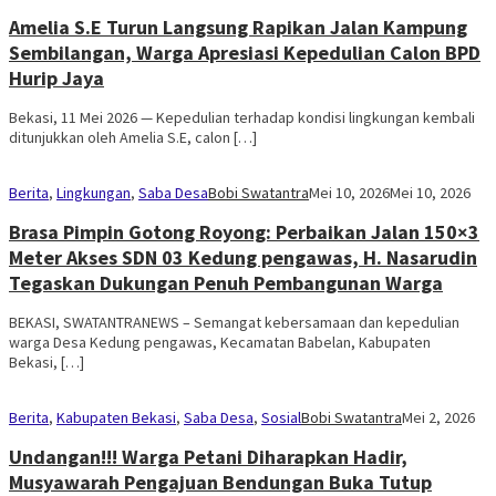
Amelia S.E Turun Langsung Rapikan Jalan Kampung
Sembilangan, Warga Apresiasi Kepedulian Calon BPD
Hurip Jaya
Bekasi, 11 Mei 2026 — Kepedulian terhadap kondisi lingkungan kembali
ditunjukkan oleh Amelia S.E, calon […]
Berita
,
Lingkungan
,
Saba Desa
Bobi Swatantra
Mei 10, 2026
Mei 10, 2026
Brasa Pimpin Gotong Royong: Perbaikan Jalan 150×3
Meter Akses SDN 03 Kedung pengawas, H. Nasarudin
Tegaskan Dukungan Penuh Pembangunan Warga
BEKASI, SWATANTRANEWS – Semangat kebersamaan dan kepedulian
warga Desa Kedung pengawas, Kecamatan Babelan, Kabupaten
Bekasi, […]
Berita
,
Kabupaten Bekasi
,
Saba Desa
,
Sosial
Bobi Swatantra
Mei 2, 2026
Undangan!!! Warga Petani Diharapkan Hadir,
Musyawarah Pengajuan Bendungan Buka Tutup