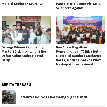
melalui Kegiatan MAPERCA
Pantai Hurip Usung Visi Maju
Sejahtera Agamis
Diiringi Ribuan Pendukung,
Bea Cukai Gagalkan
Mustari Didampingi Istri Resmi
Penyelundupan 70 Ribu Butir
Daftar Calon Kades Pantai
Ekstasi di Bandara Soekarno-
Hurip
Hatta, Modus Libatkan Pilot
Maskapai Internasional
BERITA TERBARU
Satlantas Polresta Karawang Sigap Bantu …