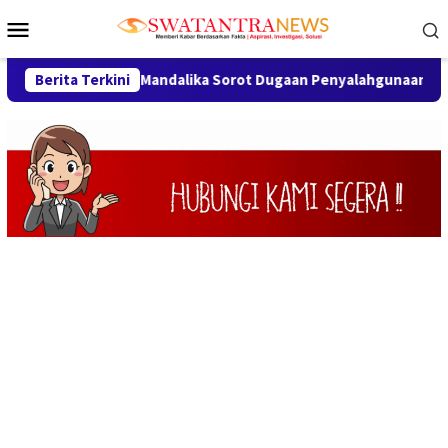
Loncat
Menu
ke
Mobile
konten
Arya Mandalika Sorot Dugaan Penyalahgunaan Wewenang Perizina
Berita Terkini