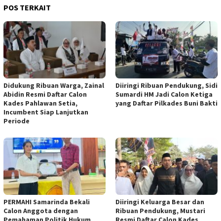
POS TERKAIT
Didukung Ribuan Warga, Zainal
Diiringi Ribuan Pendukung, Sidi
Abidin Resmi Daftar Calon
Sumardi HM Jadi Calon Ketiga
Kades Pahlawan Setia,
yang Daftar Pilkades Buni Bakti
Incumbent Siap Lanjutkan
Periode
PERMAHI Samarinda Bekali
Diiringi Keluarga Besar dan
Calon Anggota dengan
Ribuan Pendukung, Mustari
Pemahaman Politik Hukum
Resmi Daftar Calon Kades