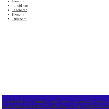
Ekonomi
Pendidikan
Kesehatan
Ekonomi
Pariwisata
Berita Terkini
Sambut HUT RI ke-81, Pemdes Muarabakti Bersama Warga Gotong Royong
Cukai Ngurah Rai Gagalkan Penyelundupan 10,1 Kg Ganja Jaringan Internas