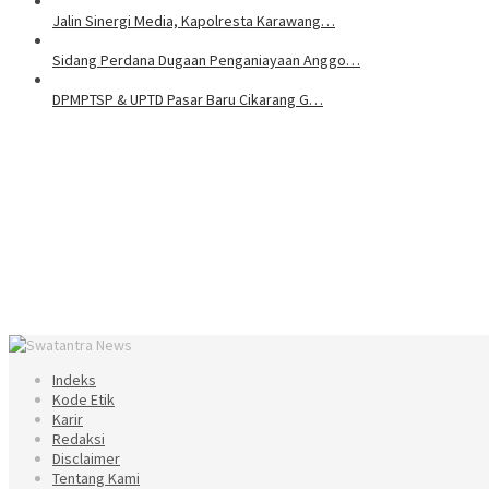
Jalin Sinergi Media, Kapolresta Karawang…
Sidang Perdana Dugaan Penganiayaan Anggo…
DPMPTSP & UPTD Pasar Baru Cikarang G…
Indeks
Kode Etik
Karir
Redaksi
Disclaimer
Tentang Kami