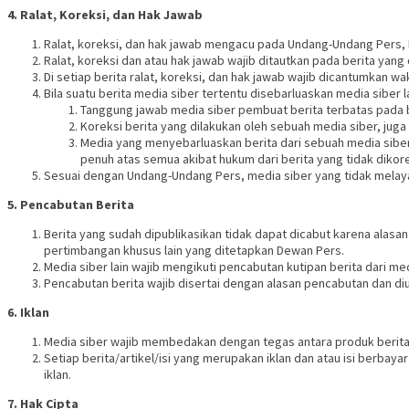
4. Ralat, Koreksi, dan Hak Jawab
Ralat, koreksi, dan hak jawab mengacu pada Undang-Undang Pers, 
Ralat, koreksi dan atau hak jawab wajib ditautkan pada berita yang d
Di setiap berita ralat, koreksi, dan hak jawab wajib dicantumkan wa
Bila suatu berita media siber tertentu disebarluaskan media siber l
Tanggung jawab media siber pembuat berita terbatas pada be
Koreksi berita yang dilakukan oleh sebuah media siber, juga 
Media yang menyebarluaskan berita dari sebuah media siber 
penuh atas semua akibat hukum dari berita yang tidak dikore
Sesuai dengan Undang-Undang Pers, media siber yang tidak melayani
5. Pencabutan Berita
Berita yang sudah dipublikasikan tidak dapat dicabut karena alasa
pertimbangan khusus lain yang ditetapkan Dewan Pers.
Media siber lain wajib mengikuti pencabutan kutipan berita dari med
Pencabutan berita wajib disertai dengan alasan pencabutan dan d
6. Iklan
Media siber wajib membedakan dengan tegas antara produk berita 
Setiap berita/artikel/isi yang merupakan iklan dan atau isi berbayar
iklan.
7. Hak Cipta