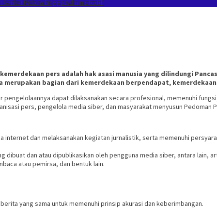
Sanksi Pidana hingga Administratif
merdekaan pers adalah hak asasi manusia yang dilindungi Pancasil
juga merupakan bagian dari kemerdekaan berpendapat, kemerdekaan
r pengelolaannya dapat dilaksanakan secara profesional, memenuhi fungsi
rganisasi pers, pengelola media siber, dan masyarakat menyusun Pedoman P
 internet dan melaksanakan kegiatan jurnalistik, serta memenuhi persyar
ng dibuat dan atau dipublikasikan oleh pengguna media siber, antara lain, 
baca atau pemirsa, dan bentuk lain.
a berita yang sama untuk memenuhi prinsip akurasi dan keberimbangan.