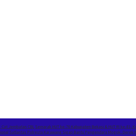
 Cat Jembatan CBL
Semarak HUT ke-76 Kabupaten Bekasi & HUT RI ke-81, K
ional
Satlantas Polresta Karawang Sigap Bantu Pengendara Mogok, Derek 