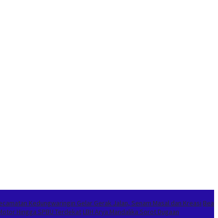
ecamatan Kedungwaringin Gelar Gerak Jalan, Senam Masal dan Kreasi
Bea
Motor Hingga SPBU Terdekat
LBH Arya Mandalika Sorot Dugaan