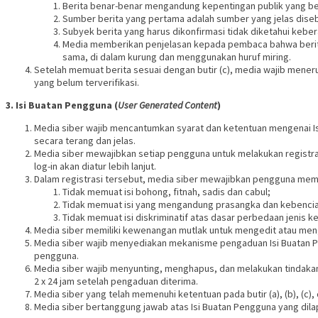
Berita benar-benar mengandung kepentingan publik yang b
Sumber berita yang pertama adalah sumber yang jelas diseb
Subyek berita yang harus dikonfirmasi tidak diketahui kebe
Media memberikan penjelasan kepada pembaca bahwa berita t
sama, di dalam kurung dan menggunakan huruf miring.
Setelah memuat berita sesuai dengan butir (c), media wajib menerus
yang belum terverifikasi.
3. Isi Buatan Pengguna (
User Generated Content
)
Media siber wajib mencantumkan syarat dan ketentuan mengenai Is
secara terang dan jelas.
Media siber mewajibkan setiap pengguna untuk melakukan registra
log-in akan diatur lebih lanjut.
Dalam registrasi tersebut, media siber mewajibkan pengguna membe
Tidak memuat isi bohong, fitnah, sadis dan cabul;
Tidak memuat isi yang mengandung prasangka dan kebencian
Tidak memuat isi diskriminatif atas dasar perbedaan jenis k
Media siber memiliki kewenangan mutlak untuk mengedit atau meng
Media siber wajib menyediakan mekanisme pengaduan Isi Buatan Pe
pengguna.
Media siber wajib menyunting, menghapus, dan melakukan tindakan
2 x 24 jam setelah pengaduan diterima.
Media siber yang telah memenuhi ketentuan pada butir (a), (b), (c)
Media siber bertanggung jawab atas Isi Buatan Pengguna yang dilap