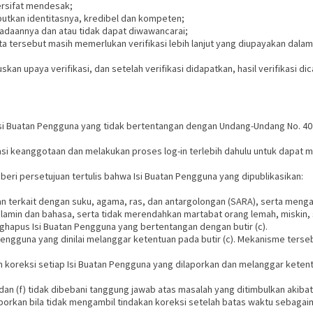
ersifat mendesak;
utkan identitasnya, kredibel dan kompeten;
radaannya dan atau tidak dapat diwawancarai;
ersebut masih memerlukan verifikasi lebih lanjut yang diupayakan dalam 
kan upaya verifikasi, dan setelah verifikasi didapatkan, hasil verifikasi 
i Buatan Pengguna yang tidak bertentangan dengan Undang-Undang No. 40 t
si keanggotaan dan melakukan proses log-in terlebih dahulu untuk dapat
ri persetujuan tertulis bahwa Isi Buatan Pengguna yang dipublikasikan:
 terkait dengan suku, agama, ras, dan antargolongan (SARA), serta menga
elamin dan bahasa, serta tidak merendahkan martabat orang lemah, miskin, sa
hapus Isi Buatan Pengguna yang bertentangan dengan butir (c).
ngguna yang dinilai melanggar ketentuan pada butir (c). Mekanisme terse
 koreksi setiap Isi Buatan Pengguna yang dilaporkan dan melanggar ketent
, dan (f) tidak dibebani tanggung jawab atas masalah yang ditimbulkan akiba
orkan bila tidak mengambil tindakan koreksi setelah batas waktu sebagaim