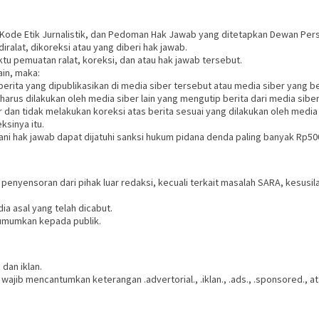
Kode Etik Jurnalistik, dan Pedoman Hak Jawab yang ditetapkan Dewan Pers
iralat, dikoreksi atau yang diberi hak jawab.
ktu pemuatan ralat, koreksi, dan atau hak jawab tersebut.
ain, maka:
rita yang dipublikasikan di media siber tersebut atau media siber yang be
harus dilakukan oleh media siber lain yang mengutip berita dari media siber
dan tidak melakukan koreksi atas berita sesuai yang dilakukan oleh media
ksinya itu.
 hak jawab dapat dijatuhi sanksi hukum pidana denda paling banyak Rp500.0
n penyensoran dari pihak luar redaksi, kecuali terkait masalah SARA, kesu
ia asal yang telah dicabut.
iumumkan kepada publik.
dan iklan.
 wajib mencantumkan keterangan .advertorial., .iklan., .ads., .sponsored., a