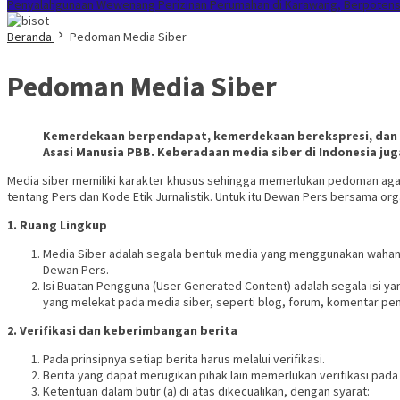
Penyalahgunaan Wewenang Perizinan Perumahan di Karawang, Berpotensi 
Beranda
Pedoman Media Siber
Pedoman Media Siber
Kemerdekaan berpendapat, kemerdekaan berekspresi, dan ke
Asasi Manusia PBB. Keberadaan media siber di Indonesia 
Media siber memiliki karakter khusus sehingga memerlukan pedoman aga
tentang Pers dan Kode Etik Jurnalistik. Untuk itu Dewan Pers bersama o
1. Ruang Lingkup
Media Siber adalah segala bentuk media yang menggunakan wahana
Dewan Pers.
Isi Buatan Pengguna (User Generated Content) adalah segala isi ya
yang melekat pada media siber, seperti blog, forum, komentar pem
2. Verifikasi dan keberimbangan berita
Pada prinsipnya setiap berita harus melalui verifikasi.
Berita yang dapat merugikan pihak lain memerlukan verifikasi pad
Ketentuan dalam butir (a) di atas dikecualikan, dengan syarat: