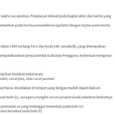
waktu secepatnya. Penjelasan dimuat pada bagian akhir dari berita yang
dicantumkan pada berita pemutakhiran (update) dengan tautan pada berita
ahun 1999 tentang Pers dan Kode Etik Jurnalistik, yang ditempatkan
 mempublikasikan semua bentuk Isi Buatan Pengguna. Ketentuan mengenai
njurkan tindakan kekerasan;
kit, cacat jiwa, atau cacat jasmani.
but harus disediakan di tempat yang dengan mudah dapat diakses
uan butir (c), sesegera mungkin secara proporsional selambat-lambatnya
t pemuatan isi yang melanggar ketentuan pada butir (c).
ana tersebut pada butir (f).