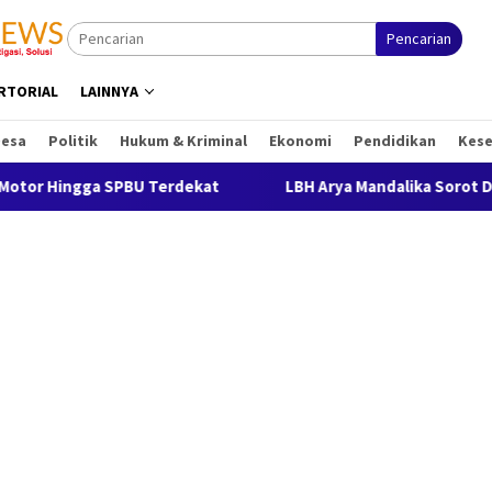
Pencarian
RTORIAL
LAINNYA
Desa
Politik
Hukum & Kriminal
Ekonomi
Pendidikan
Kes
U Terdekat
LBH Arya Mandalika Sorot Dugaan Penyalahgu