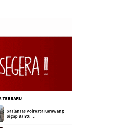
A TERBARU
Satlantas Polresta Karawang
Sigap Bantu …