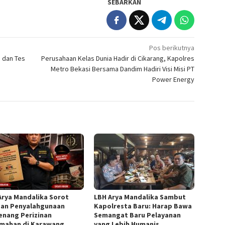
SEBARKAN
Pos berikutnya
N dan Tes
Perusahaan Kelas Dunia Hadir di Cikarang, Kapolres
Metro Bekasi Bersama Dandim Hadiri Visi Misi PT
Power Energy
Arya Mandalika Sorot
LBH Arya Mandalika Sambut
an Penyalahgunaan
Kapolresta Baru: Harap Bawa
nang Perizinan
Semangat Baru Pelayanan
mahan di Karawang,
yang Lebih Humanis