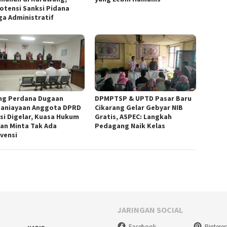
otensi Sanksi Pidana
ga Administratif
ng Perdana Dugaan
DPMPTSP & UPTD Pasar Baru
aniayaan Anggota DPRD
Cikarang Gelar Gebyar NIB
si Digelar, Kuasa Hukum
Gratis, ASPEC: Langkah
an Minta Tak Ada
Pedagang Naik Kelas
rvensi
JARINGAN SOCIAL
Facebook
Pinteres