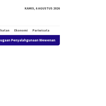
tutup
KAMIS, 6 AGUSTUS 2026
ehatan
Ekonomi
Pariwisata
naan Wewenang Perizinan Perumahan di Karawang, Berpotensi Sa