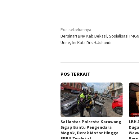
Navigasi
Pos sebelumnya
Bersinar! BNK Kab.Bekasi, Sosialisasi P4G
pos
Urine, Ini Kata Drs H.Juhandi
POS TERKAIT
Satlantas Polresta Karawang
LBH 
Sigap Bantu Pengendara
Duga
Mogok, Derek Motor Hingga
Wewe
SPBU Terdekat
Peru