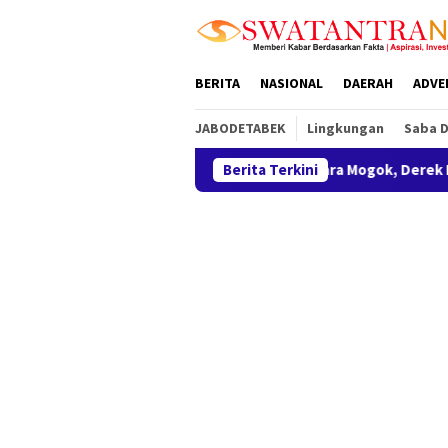
Loncat
tutup
ke
konten
BERITA
NASIONAL
DAERAH
ADVE
JABODETABEK
Lingkungan
Saba 
rawang Sigap Bantu Pengendara Mogok, Derek Motor Hingga SPB
Berita Terkini