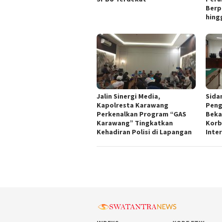
Berp
hing
Jalin Sinergi Media,
Sida
Kapolresta Karawang
Peng
Perkenalkan Program “GAS
Beka
Karawang” Tingkatkan
Korb
Kehadiran Polisi di Lapangan
Inte