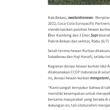
Kab.Bekasi,
swatantranews
– Menjelan
2022, Coca-Cola Europacific Partners
mendonasikan puluhan hewan kurban 
E
kor Kambing dan 3 Ekor
Sapi
disera
Pabrik Bekasi dan sekitar, Rabu (6/7)
Serah terima hewan Kurban dilaksana
Sukadanau dan Haji Hanafi, selaku 
Kegiatan donasi hewan kurban Idul 
dilaksanakan CCEP Indonesia di selur
ini, donasi hewan kurban
mengalami 
“Kami sangat bersyukur bahwa di tahu
memiliki kesempatan untuk merayaka
bersama masyarakat yang berada di s
dukungan ini, tali silaturahmi menj