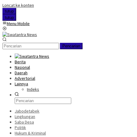
Loncat ke konten
tutup
tutup
Menu Mobile
Pencarian
Berita
Nasional
Daerah
Advertorial
Lainnya
Indeks
Jabodetabek
Lingkungan
Saba Desa
Politik
Hukum & Kriminal