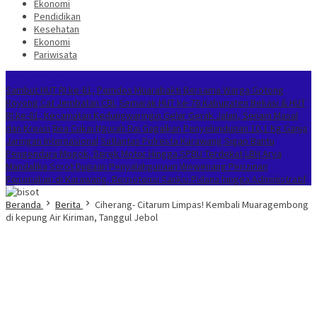
Ekonomi
Pendidikan
Kesehatan
Ekonomi
Pariwisata
Berita Terkini
Sambut HUT RI ke-81, Pemdes Muarabakti Bersama Warga Gotong
Royong Cat Jembatan CBL
Semarak HUT ke-76 Kabupaten Bekasi & HUT
RI ke-81, Kecamatan Kedungwaringin Gelar Gerak Jalan, Senam Masal
dan Kreasi
Bea Cukai Ngurah Rai Gagalkan Penyelundupan 10,1 Kg Ganja
Jaringan Internasional
Satlantas Polresta Karawang Sigap Bantu
Pengendara Mogok, Derek Motor Hingga SPBU Terdekat
LBH Arya
Mandalika Sorot Dugaan Penyalahgunaan Wewenang Perizinan
Perumahan di Karawang, Berpotensi Sanksi Pidana hingga Administratif
Beranda
Berita
Ciherang- Citarum Limpas! Kembali Muaragembong
di kepung Air Kiriman, Tanggul Jebol