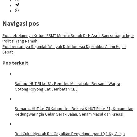
Navigasi pos
Pos sebelumnya
Ketum FSMT Menilai Sosok Dr H Asrul Sani sebagai figur
Politisi Yang Ramah
Pos berikutnya
Sejumlah Wilayah Di Indonesia Diprediksi Alami Hujan
Lebat
Pos terkait
Sambut HUT RI ke-81, Pemdes Muarabakti Bersama Warga
Gotong Royong Cat Jembatan CBL
Semarak HUT ke-76 Kabupaten Bekasi & HUT RI ke-81, Kecamatan
Kedungwaringin Gelar Gerak Jalan, Senam Masal dan Kreasi
Bea Cukai Ngurah Rai Gagalkan Penyelundupan 10,1 Kg Ganja