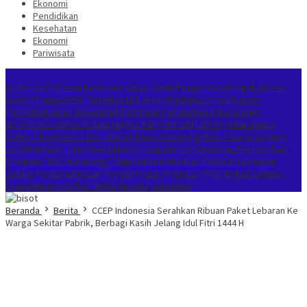
Ekonomi
Pendidikan
Kesehatan
Ekonomi
Pariwisata
Berita Terkini
Satlantas Polresta Karawang Sigap Bantu Pengendara Mogok, Derek
Motor Hingga SPBU Terdekat
LBH Arya Mandalika Sorot Dugaan
Penyalahgunaan Wewenang Perizinan Perumahan di Karawang,
Berpotensi Sanksi Pidana hingga Administratif
LBH Arya Mandalika
Sambut Kapolresta Baru: Harap Bawa Semangat Baru Pelayanan yang
Lebih Humanis
Jalin Sinergi Media, Kapolresta Karawang Perkenalkan
Program “GAS Karawang” Tingkatkan Kehadiran Polisi di Lapangan
Sidang Perdana Dugaan Penganiayaan Anggota DPRD Bekasi Digelar,
Kuasa Hukum Korban Minta Tak Ada Intervensi
Beranda
Berita
CCEP Indonesia Serahkan Ribuan Paket Lebaran Ke
Warga Sekitar Pabrik, Berbagi Kasih Jelang Idul Fitri 1444 H