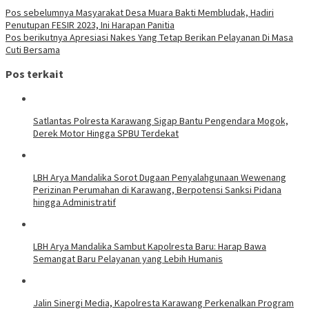
Pos sebelumnya
Masyarakat Desa Muara Bakti Membludak, Hadiri
Penutupan FESIR 2023, Ini Harapan Panitia
Pos berikutnya
Apresiasi Nakes Yang Tetap Berikan Pelayanan Di Masa
Cuti Bersama
Pos terkait
Satlantas Polresta Karawang Sigap Bantu Pengendara Mogok,
Derek Motor Hingga SPBU Terdekat
LBH Arya Mandalika Sorot Dugaan Penyalahgunaan Wewenang
Perizinan Perumahan di Karawang, Berpotensi Sanksi Pidana
hingga Administratif
LBH Arya Mandalika Sambut Kapolresta Baru: Harap Bawa
Semangat Baru Pelayanan yang Lebih Humanis
Jalin Sinergi Media, Kapolresta Karawang Perkenalkan Program