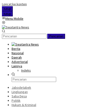
Loncat ke konten
tutup
tutup
Menu Mobile
Pencarian
Berita
Nasional
Daerah
Advertorial
Lainnya
Indeks
Jabodetabek
Lingkungan
Saba Desa
Politik
Hukum & Kriminal