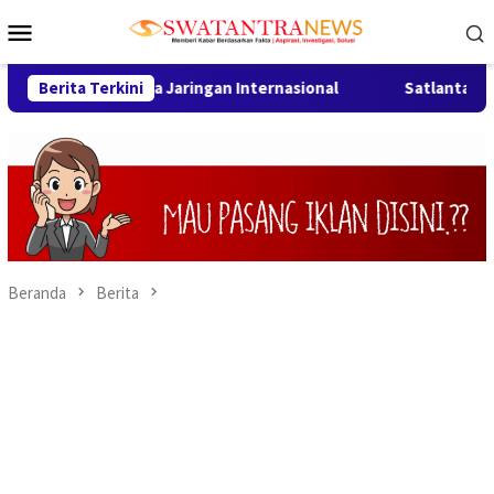
Loncat
Menu
ke
Mobile
konten
,1 Kg Ganja Jaringan Internasional
Berita Terkini
Satlantas Polresta 
Beranda
Berita