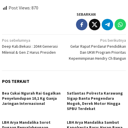
Post Views:
870
SEBARKAN
Navigasi
Pos sebelumnya
Pos berikutnya
Deep Kab.Bekasi : 2044 Generasi
Gelar Rapat Perdana! Pendidikan
pos
Milenial & Gen Z Harus Presiden
Dan UKW Program Prioritas
Kepemimpinan Hendry Ch Bangun
POS TERKAIT
Bea Cukai Ngurah Rai Gagalkan
Satlantas Polresta Karawang
Penyelundupan 10,1 Kg Ganja
Sigap Bantu Pengendara
Jaringan Internasional
Mogok, Derek Motor Hingga
SPBU Terdekat
LBH Arya Mandalika Sorot
LBH Arya Mandalika Sambut
Dugaan Penyalahgunaan
Kapolresta Baru: Harap Bawa