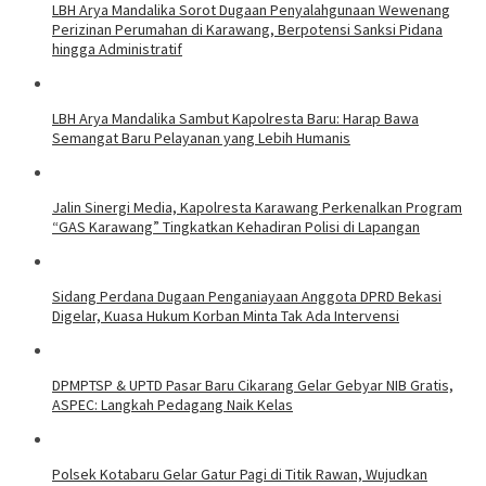
LBH Arya Mandalika Sorot Dugaan Penyalahgunaan Wewenang
Perizinan Perumahan di Karawang, Berpotensi Sanksi Pidana
hingga Administratif
LBH Arya Mandalika Sambut Kapolresta Baru: Harap Bawa
Semangat Baru Pelayanan yang Lebih Humanis
Jalin Sinergi Media, Kapolresta Karawang Perkenalkan Program
“GAS Karawang” Tingkatkan Kehadiran Polisi di Lapangan
Sidang Perdana Dugaan Penganiayaan Anggota DPRD Bekasi
Digelar, Kuasa Hukum Korban Minta Tak Ada Intervensi
DPMPTSP & UPTD Pasar Baru Cikarang Gelar Gebyar NIB Gratis,
ASPEC: Langkah Pedagang Naik Kelas
Polsek Kotabaru Gelar Gatur Pagi di Titik Rawan, Wujudkan