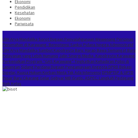
Ekonomi
Pendidikan
Kesehatan
Ekonomi
Pariwisata
Berita Terkini
LBH Arya Mandalika Sorot Dugaan Penyalahgunaan Wewenang Perizinan
Perumahan di Karawang, Berpotensi Sanksi Pidana hingga Administratif
LBH Arya Mandalika Sambut Kapolresta Baru: Harap Bawa Semangat Baru
Pelayanan yang Lebih Humanis
Jalin Sinergi Media, Kapolresta Karawang
Perkenalkan Program “GAS Karawang” Tingkatkan Kehadiran Polisi di
Lapangan
Sidang Perdana Dugaan Penganiayaan Anggota DPRD Bekasi
Digelar, Kuasa Hukum Korban Minta Tak Ada Intervensi
DPMPTSP & UPTD
Pasar Baru Cikarang Gelar Gebyar NIB Gratis, ASPEC: Langkah Pedagang
Naik Kelas