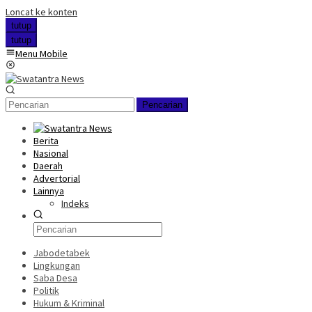
Loncat ke konten
tutup
tutup
Menu Mobile
Pencarian
Berita
Nasional
Daerah
Advertorial
Lainnya
Indeks
Jabodetabek
Lingkungan
Saba Desa
Politik
Hukum & Kriminal