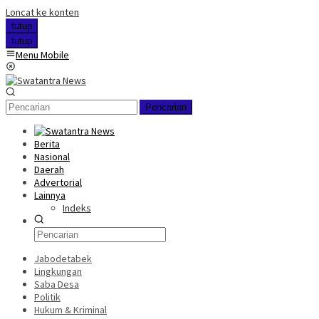
Loncat ke konten
tutup
tutup
Menu Mobile
Pencarian
Berita
Nasional
Daerah
Advertorial
Lainnya
Indeks
Jabodetabek
Lingkungan
Saba Desa
Politik
Hukum & Kriminal