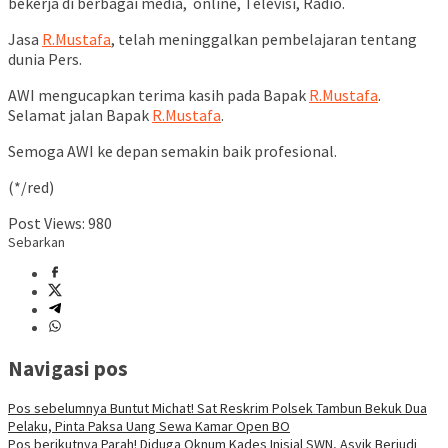
bekerja di berbagai media, online, Televisi, Radio.
Jasa
R.Mustafa
, telah meninggalkan pembelajaran tentang
dunia Pers.
AWI mengucapkan terima kasih pada Bapak
R.Mustafa
.
Selamat jalan Bapak
R.Mustafa
.
Semoga AWI ke depan semakin baik profesional.
(*/red)
Post Views:
980
Sebarkan
Navigasi pos
Pos sebelumnya
Buntut Michat! Sat Reskrim Polsek Tambun Bekuk Dua
Pelaku, Pinta Paksa Uang Sewa Kamar Open BO
Pos berikutnya
Parah! Diduga Oknum Kades Inisial SWN, Asyik Berjudi