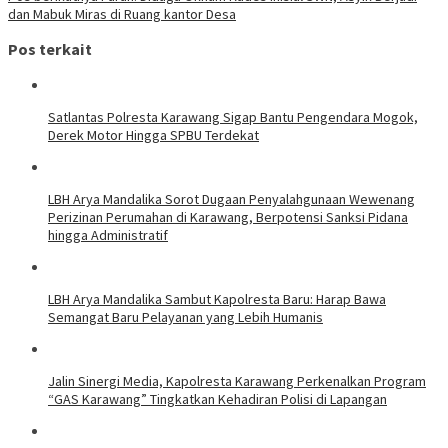
dan Mabuk Miras di Ruang kantor Desa
Pos terkait
Satlantas Polresta Karawang Sigap Bantu Pengendara Mogok,
Derek Motor Hingga SPBU Terdekat
LBH Arya Mandalika Sorot Dugaan Penyalahgunaan Wewenang
Perizinan Perumahan di Karawang, Berpotensi Sanksi Pidana
hingga Administratif
LBH Arya Mandalika Sambut Kapolresta Baru: Harap Bawa
Semangat Baru Pelayanan yang Lebih Humanis
Jalin Sinergi Media, Kapolresta Karawang Perkenalkan Program
“GAS Karawang” Tingkatkan Kehadiran Polisi di Lapangan