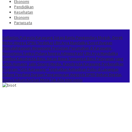
Ekonomi
Pendidikan
Kesehatan
Ekonomi
Pariwisata
Berita Terkini
Satlantas Polresta Karawang Sigap Bantu Pengendara Mogok, Derek
Motor Hingga SPBU Terdekat
LBH Arya Mandalika Sorot Dugaan
Penyalahgunaan Wewenang Perizinan Perumahan di Karawang,
Berpotensi Sanksi Pidana hingga Administratif
LBH Arya Mandalika
Sambut Kapolresta Baru: Harap Bawa Semangat Baru Pelayanan yang
Lebih Humanis
Jalin Sinergi Media, Kapolresta Karawang Perkenalkan
Program “GAS Karawang” Tingkatkan Kehadiran Polisi di Lapangan
Sidang Perdana Dugaan Penganiayaan Anggota DPRD Bekasi Digelar,
Kuasa Hukum Korban Minta Tak Ada Intervensi