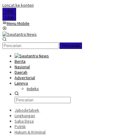
Loncat ke konten
tutup
tutup
Menu Mobile
Pencarian
Berita
Nasional
Daerah
Advertorial
Lainnya
Indeks
Jabodetabek
Lingkungan
Saba Desa
Politik
Hukum & Kriminal