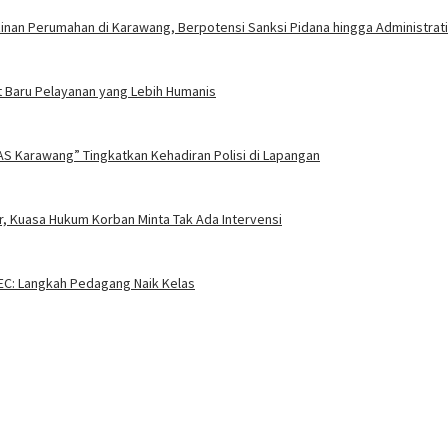
nan Perumahan di Karawang, Berpotensi Sanksi Pidana hingga Administrati
 Baru Pelayanan yang Lebih Humanis
AS Karawang” Tingkatkan Kehadiran Polisi di Lapangan
, Kuasa Hukum Korban Minta Tak Ada Intervensi
EC: Langkah Pedagang Naik Kelas