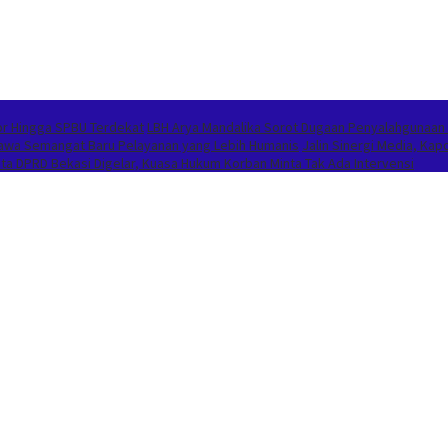
or Hingga SPBU Terdekat
LBH Arya Mandalika Sorot Dugaan Penyalahgunaan
Bawa Semangat Baru Pelayanan yang Lebih Humanis
Jalin Sinergi Media, K
 DPRD Bekasi Digelar, Kuasa Hukum Korban Minta Tak Ada Intervensi