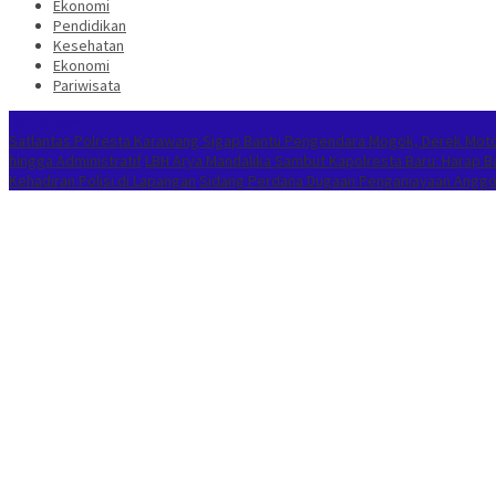
Ekonomi
Pendidikan
Kesehatan
Ekonomi
Pariwisata
Berita Terkini
Satlantas Polresta Karawang Sigap Bantu Pengendara Mogok, Derek Mot
hingga Administratif
LBH Arya Mandalika Sambut Kapolresta Baru: Harap 
Kehadiran Polisi di Lapangan
Sidang Perdana Dugaan Penganiayaan Anggota