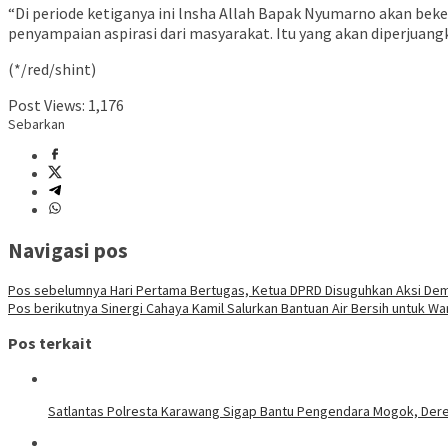
“Di periode ketiganya ini lnsha Allah Bapak Nyumarno akan beke
penyampaian aspirasi dari masyarakat. Itu yang akan diperjuangk
(*/red/shint)
Post Views:
1,176
Sebarkan
Navigasi pos
Pos sebelumnya
Hari Pertama Bertugas, Ketua DPRD Disuguhkan Aksi De
Pos berikutnya
Sinergi Cahaya Kamil Salurkan Bantuan Air Bersih untuk W
Pos terkait
Satlantas Polresta Karawang Sigap Bantu Pengendara Mogok, Der