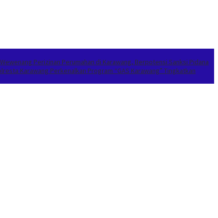
 Wewenang Perizinan Perumahan di Karawang, Berpotensi Sanksi Pidana
apolresta Karawang Perkenalkan Program “GAS Karawang” Tingkatkan