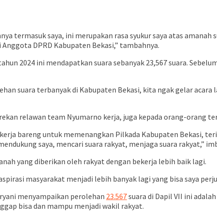
nya termasuk saya, ini merupakan rasa syukur saya atas amanah 
ai Anggota DPRD Kabupaten Bekasi,” tambahnya.
tahun 2024 ini mendapatkan suara sebanyak 23,567 suara. Sebelum
lehan suara terbanyak di Kabupaten Bekasi, kita ngak gelar acar
ekan relawan team Nyumarno kerja, juga kepada orang-orang te
 kerja bareng untuk memenangkan Pilkada Kabupaten Bekasi, terim
ndukung saya, mencari suara rakyat, menjaga suara rakyat,” im
ah yang diberikan oleh rakyat dengan bekerja lebih baik lagi.
pirasi masyarakat menjadi lebih banyak lagi yang bisa saya per
uryani menyampaikan perolehan
23.567
suara di Dapil VII ini ada
gap bisa dan mampu menjadi wakil rakyat.