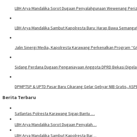
LBH Arya Mandalika Sorot Dugaan Penyalahgunaan Wewenang Perizi
LBH Arya Mandalika Sambut Kapolresta Baru: Harap Bawa Semangat
Jalin Sinergi Media, Kapolresta Karawang Perkenalkan Program “G
Sidang Perdana Dugaan Penganiayaan Anggota DPRD Bekasi Digelar
DPMPTSP & UPTD Pasar Baru Cikarang Gelar Gebyar NIB Gratis, ASP
Berita Terbaru
Satlantas Polresta Karawang Sigap Bantu …
LBH Arya Mandalika Sorot Dugaan Penyalah…
LBH Arya Mandalika Sambut Kapolresta Bar…