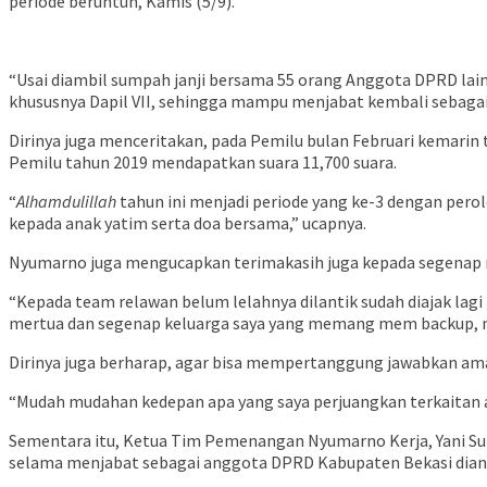
periode beruntun, Kamis (5/9).
“Usai diambil sumpah janji bersama 55 orang Anggota DPRD lain
khususnya Dapil VII, sehingga mampu menjabat kembali sebag
Dirinya juga menceritakan, pada Pemilu bulan Februari kemarin 
Pemilu tahun 2019 mendapatkan suara 11,700 suara.
“
Alhamdulillah
tahun ini menjadi periode yang ke-3 dengan pero
kepada anak yatim serta doa bersama,” ucapnya.
Nyumarno juga mengucapkan terimakasih juga kepada segenap r
“Kepada team relawan belum lelahnya dilantik sudah diajak lagi
mertua dan segenap keluarga saya yang memang mem backup, me
Dirinya juga berharap, agar bisa mempertanggung jawabkan aman
“Mudah mudahan kedepan apa yang saya perjuangkan terkaitan as
Sementara itu, Ketua Tim Pemenangan Nyumarno Kerja, Yani S
selama menjabat sebagai anggota DPRD Kabupaten Bekasi diang