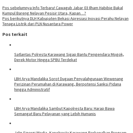
Pos sebelumnya
Info Terbaru! Cawagub Jabar 03 Ilham Habibie Bakal
Kumpul Bareng Nelayan Pesisir Utara, Kapan…?
Pos berikutnya
DLH Kabupaten Bekasi Apresiasi Inovasi Perahu Nelayan
Tenaga Listrik dari PLN Nusantara Power
Pos terkait
Satlantas Polresta Karawang Sigap Bantu Pengendara Mogok,
Derek Motor Hingga SPBU Terdekat
LBH Arya Mandalika Sorot Dugaan Penyalahgunaan Wewenang
Perizinan Perumahan di Karawang, Berpotensi Sanksi Pidana
hingga Administratif
LBH Arya Mandalika Sambut Kapolresta Baru: Harap Bawa
Semangat Baru Pelayanan yang Lebih Humanis
Jalin Sinergi Media, Kapolresta Karawang Perkenalkan Program