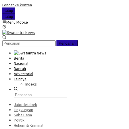
Loncat ke konten
tutup
tutup
Menu Mobile
Pencarian
Berita
Nasional
Daerah
Advertorial
Lainnya
Indeks
Jabodetabek
Lingkungan
Saba Desa
Politik
Hukum & Kriminal