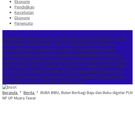
Ekonomi
Pendidikan
Kesehatan
Ekonomi
Pariwisata
Berita Terkini
Satlantas Polresta Karawang Sigap Bantu Pengendara Mogok, Derek
Motor Hingga SPBU Terdekat
LBH Arya Mandalika Sorot Dugaan
Penyalahgunaan Wewenang Perizinan Perumahan di Karawang,
Berpotensi Sanksi Pidana hingga Administratif
LBH Arya Mandalika
Sambut Kapolresta Baru: Harap Bawa Semangat Baru Pelayanan yang
Lebih Humanis
Jalin Sinergi Media, Kapolresta Karawang Perkenalkan
Program “GAS Karawang” Tingkatkan Kehadiran Polisi di Lapangan
Sidang Perdana Dugaan Penganiayaan Anggota DPRD Bekasi Digelar,
Kuasa Hukum Korban Minta Tak Ada Intervensi
Beranda
Berita
BUBA BIBU, Bulan Berbagi Baju dan Buku digelar PLN
NP UP Muara Tawar