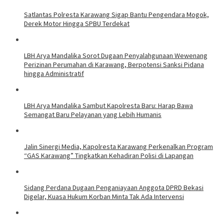
Satlantas Polresta Karawang Sigap Bantu Pengendara Mogok,
Derek Motor Hingga SPBU Terdekat
LBH Arya Mandalika Sorot Dugaan Penyalahgunaan Wewenang
Perizinan Perumahan di Karawang, Berpotensi Sanksi Pidana
hingga Administratif
LBH Arya Mandalika Sambut Kapolresta Baru: Harap Bawa
Semangat Baru Pelayanan yang Lebih Humanis
Jalin Sinergi Media, Kapolresta Karawang Perkenalkan Program
“GAS Karawang” Tingkatkan Kehadiran Polisi di Lapangan
Sidang Perdana Dugaan Penganiayaan Anggota DPRD Bekasi
Digelar, Kuasa Hukum Korban Minta Tak Ada Intervensi