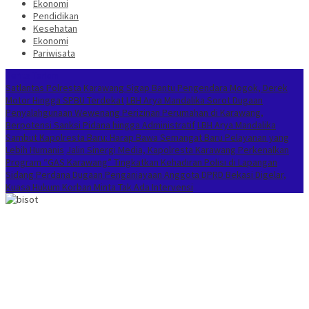
Ekonomi
Pendidikan
Kesehatan
Ekonomi
Pariwisata
Berita Terkini
Satlantas Polresta Karawang Sigap Bantu Pengendara Mogok, Derek
Motor Hingga SPBU Terdekat
LBH Arya Mandalika Sorot Dugaan
Penyalahgunaan Wewenang Perizinan Perumahan di Karawang,
Berpotensi Sanksi Pidana hingga Administratif
LBH Arya Mandalika
Sambut Kapolresta Baru: Harap Bawa Semangat Baru Pelayanan yang
Lebih Humanis
Jalin Sinergi Media, Kapolresta Karawang Perkenalkan
Program “GAS Karawang” Tingkatkan Kehadiran Polisi di Lapangan
Sidang Perdana Dugaan Penganiayaan Anggota DPRD Bekasi Digelar,
Kuasa Hukum Korban Minta Tak Ada Intervensi