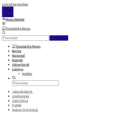
Loncat ke konten
tutup
tutup
Menu Mobile
Pencarian
Berita
Nasional
Daerah
Advertorial
Lainnya
Indeks
Jabodetabek
Lingkungan
Saba Desa
Politik
Hukum & Kriminal