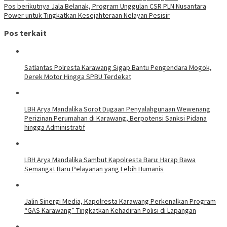
Pos berikutnya
Jala Belanak, Program Unggulan CSR PLN Nusantara
Power untuk Tingkatkan Kesejahteraan Nelayan Pesisir
Pos terkait
Satlantas Polresta Karawang Sigap Bantu Pengendara Mogok,
Derek Motor Hingga SPBU Terdekat
LBH Arya Mandalika Sorot Dugaan Penyalahgunaan Wewenang
Perizinan Perumahan di Karawang, Berpotensi Sanksi Pidana
hingga Administratif
LBH Arya Mandalika Sambut Kapolresta Baru: Harap Bawa
Semangat Baru Pelayanan yang Lebih Humanis
Jalin Sinergi Media, Kapolresta Karawang Perkenalkan Program
“GAS Karawang” Tingkatkan Kehadiran Polisi di Lapangan