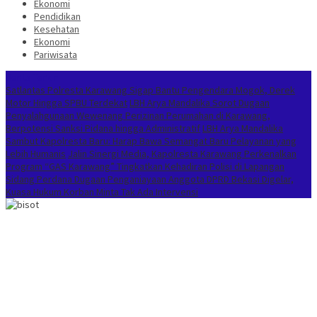
Ekonomi
Pendidikan
Kesehatan
Ekonomi
Pariwisata
Berita Terkini
Satlantas Polresta Karawang Sigap Bantu Pengendara Mogok, Derek
Motor Hingga SPBU Terdekat
LBH Arya Mandalika Sorot Dugaan
Penyalahgunaan Wewenang Perizinan Perumahan di Karawang,
Berpotensi Sanksi Pidana hingga Administratif
LBH Arya Mandalika
Sambut Kapolresta Baru: Harap Bawa Semangat Baru Pelayanan yang
Lebih Humanis
Jalin Sinergi Media, Kapolresta Karawang Perkenalkan
Program “GAS Karawang” Tingkatkan Kehadiran Polisi di Lapangan
Sidang Perdana Dugaan Penganiayaan Anggota DPRD Bekasi Digelar,
Kuasa Hukum Korban Minta Tak Ada Intervensi