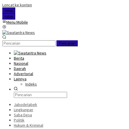
Loncat ke konten
tutup
tutup
Menu Mobile
Pencarian
Berita
Nasional
Daerah
Advertorial
Lainnya
Indeks
Jabodetabek
Lingkungan
Saba Desa
Politik
Hukum & Kriminal