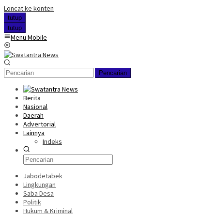
Loncat ke konten
tutup
tutup
Menu Mobile
Pencarian
Berita
Nasional
Daerah
Advertorial
Lainnya
Indeks
Jabodetabek
Lingkungan
Saba Desa
Politik
Hukum & Kriminal