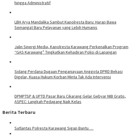
hingga Administratif
LBH Arya Mandalika Sambut Kapolresta Baru: Harap Bawa
Semangat Baru Pelayanan yang Lebih Humanis
Jalin Sinergi Media, Kapolresta Karawang Perkenalkan Program
“GAS Karawang” Tingkatkan Kehadiran Polisi di Lapangan
Sidang Perdana Dugaan Penganiayaan Anggota DPRD Bekasi
Digelar, Kuasa Hukum Korban Minta Tak Ada Intervensi
DPMPTSP & UPTD Pasar Baru Cikarang Gelar Gebyar NIB Gratis,
ASPEC: Langkah Pedagang Naik Kelas
Berita Terbaru
Satlantas Polresta Karawang Sigap Bantu …