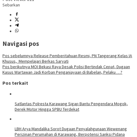
Sebarkan
Navigasi pos
Pos sebelumnya
Release Pemberitahuan Resmi, PN Tangerang Kelas IA
Khusus, Mempelajari Berkas Saryati
Pos berikutnya
MOI Bekasi Raya Desak Polisi Bertindak Cepat, Dugaan
Kasus Wartawan Jadi Korban Penganiayaan di Babelan, Pelaku …?
Pos terkait
Satlantas Polresta Karawang Sigap Bantu Pengendara Mogok,
Derek Motor Hingga SPBU Terdekat
LBH Arya Mandalika Sorot Dugaan Penyalahgunaan Wewenang
Perizinan Perumahan di Karawang, Berpotensi Sanksi Pidana