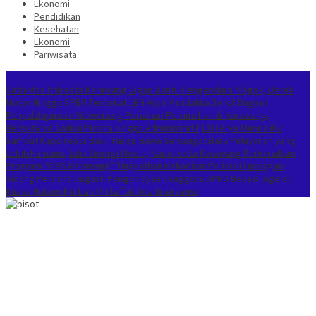
Ekonomi
Pendidikan
Kesehatan
Ekonomi
Pariwisata
Berita Terkini
Satlantas Polresta Karawang Sigap Bantu Pengendara Mogok, Derek
Motor Hingga SPBU Terdekat
LBH Arya Mandalika Sorot Dugaan
Penyalahgunaan Wewenang Perizinan Perumahan di Karawang,
Berpotensi Sanksi Pidana hingga Administratif
LBH Arya Mandalika
Sambut Kapolresta Baru: Harap Bawa Semangat Baru Pelayanan yang
Lebih Humanis
Jalin Sinergi Media, Kapolresta Karawang Perkenalkan
Program “GAS Karawang” Tingkatkan Kehadiran Polisi di Lapangan
Sidang Perdana Dugaan Penganiayaan Anggota DPRD Bekasi Digelar,
Kuasa Hukum Korban Minta Tak Ada Intervensi