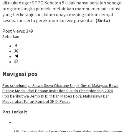
ditujukan agar SPPG Kebalen 5 tidak hanya berjalan sebagai
program jangka pendek, melainkan mampu menjadi solusi
yang berkelanjutan dalam upaya meningkatkan derajat
kesehatan serta perekonomian warga sekitar.
(Sinta)
Post Views:
349
Sebarkan
Navigasi pos
Pos sebelumnya
Siswa-Siswi Cikarang Unjuk Gigi di Malaysia: Bawa
Pulang Medali dari Penang Invitational Judo Championship 2026
Pos berikutnya
Demo Di DPR Dan Mabes Polri, Mahasiswa Dan
Masyarakat Tuntut Kompol DK Di Pecat
Pos terkait
LBH Arya Mandalika Sorot Dugaan Penyalahgunaan Wewenang