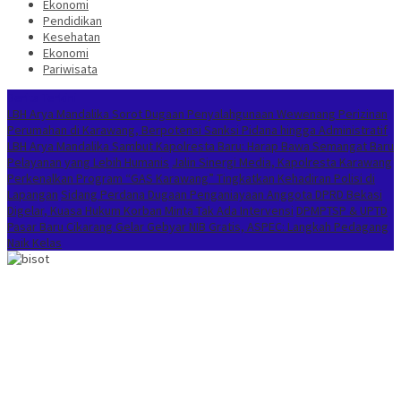
Ekonomi
Pendidikan
Kesehatan
Ekonomi
Pariwisata
Berita Terkini
LBH Arya Mandalika Sorot Dugaan Penyalahgunaan Wewenang Perizinan
Perumahan di Karawang, Berpotensi Sanksi Pidana hingga Administratif
LBH Arya Mandalika Sambut Kapolresta Baru: Harap Bawa Semangat Baru
Pelayanan yang Lebih Humanis
Jalin Sinergi Media, Kapolresta Karawang
Perkenalkan Program “GAS Karawang” Tingkatkan Kehadiran Polisi di
Lapangan
Sidang Perdana Dugaan Penganiayaan Anggota DPRD Bekasi
Digelar, Kuasa Hukum Korban Minta Tak Ada Intervensi
DPMPTSP & UPTD
Pasar Baru Cikarang Gelar Gebyar NIB Gratis, ASPEC: Langkah Pedagang
Naik Kelas