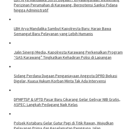
Perizinan Perumahan di Karawang, Berpotensi Sanksi Pidana
hingga Administratif
LBH Arya Mandalika Sambut Kapolresta Baru: Harap Bawa
Semangat Baru Pelayanan yang Lebih Humanis
Jalin Sinergi Media, Kapolresta Karawang Perkenalkan Program
“GAS Karawang” Tingkatkan Kehadiran Polisi di Lapangan
Sidang Perdana Dugaan Penganiayaan Anggota DPRD Bekasi
Digelar, Kuasa Hukum Korban Minta Tak Ada Intervensi
DPMPTSP & UPTD Pasar Baru Cikarang Gelar Gebyar NIB Gratis,
ASPEC: Langkah Pedagang Naik Kelas
Polsek Kotabaru Gelar Gatur Pagi di Titik Rawan, Wujudkan
Pelayanan Prima dan Keselamatan Pengguna Jalan