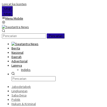
Loncat ke konten
tutup
tutup
Menu Mobile
Pencarian
Berita
Nasional
Daerah
Advertorial
Lainnya
Indeks
Jabodetabek
Lingkungan
Saba Desa
Politik
Hukum & Kriminal