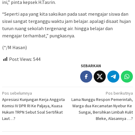
ini,” pinta kepsek H.Tasrin.
“Seperti apa yang kita saksikan pada saat mengajar siswa dan
siswi sangat terganggu waktu jam belajar. apalagi disaat hujan
turun ruang sekolah tergenang air. hingga belajar dan
mengajar terhambat,” pungkasnya.
(*/M Hasan)
Post Views:
544
SEBARKAN
Navigasi
Pos sebelumnya
Pos berikutnya
Apresiasi Kunjungan Kerja Anggota
Lama Nunggu Respon Pemerintah,
pos
Komisi IV DPR RI Ke Paljaya, Kuasa
Warga dua Kecamatan Nyebur Ke
Hukum TRPN Sebut Soal Sertifikat
Sungai, Bersihkan Limbah Kulit
Laut…?
Bleke, Alasannya …?