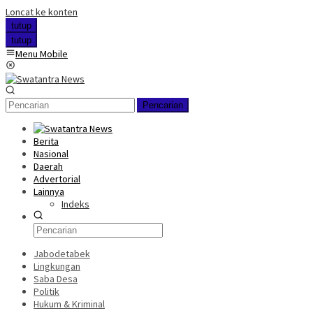
Loncat ke konten
tutup
tutup
Menu Mobile
Pencarian
Berita
Nasional
Daerah
Advertorial
Lainnya
Indeks
Jabodetabek
Lingkungan
Saba Desa
Politik
Hukum & Kriminal