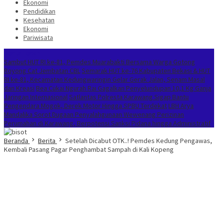
Ekonomi
Pendidikan
Kesehatan
Ekonomi
Pariwisata
Berita Terkini
Sambut HUT RI ke-81, Pemdes Muarabakti Bersama Warga Gotong
Royong Cat Jembatan CBL
Semarak HUT ke-76 Kabupaten Bekasi & HUT
RI ke-81, Kecamatan Kedungwaringin Gelar Gerak Jalan, Senam Masal
dan Kreasi
Bea Cukai Ngurah Rai Gagalkan Penyelundupan 10,1 Kg Ganja
Jaringan Internasional
Satlantas Polresta Karawang Sigap Bantu
Pengendara Mogok, Derek Motor Hingga SPBU Terdekat
LBH Arya
Mandalika Sorot Dugaan Penyalahgunaan Wewenang Perizinan
Perumahan di Karawang, Berpotensi Sanksi Pidana hingga Administratif
Beranda
Berita
Setelah Dicabut OTK..! Pemdes Kedung Pengawas,
Kembali Pasang Pagar Penghambat Sampah di Kali Kopeng