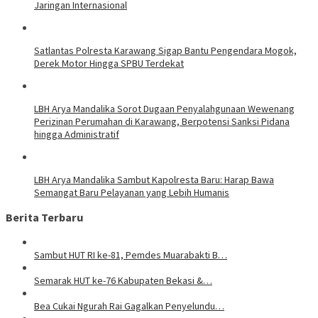
Jaringan Internasional
Satlantas Polresta Karawang Sigap Bantu Pengendara Mogok,
Derek Motor Hingga SPBU Terdekat
LBH Arya Mandalika Sorot Dugaan Penyalahgunaan Wewenang
Perizinan Perumahan di Karawang, Berpotensi Sanksi Pidana
hingga Administratif
LBH Arya Mandalika Sambut Kapolresta Baru: Harap Bawa
Semangat Baru Pelayanan yang Lebih Humanis
Berita Terbaru
Sambut HUT RI ke-81, Pemdes Muarabakti B…
Semarak HUT ke-76 Kabupaten Bekasi &…
Bea Cukai Ngurah Rai Gagalkan Penyelundu…