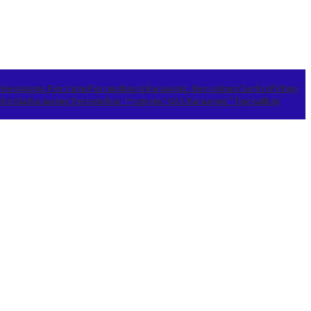
 Wewenang Perizinan Perumahan di Karawang, Berpotensi Sanksi Pidana
apolresta Karawang Perkenalkan Program “GAS Karawang” Tingkatkan