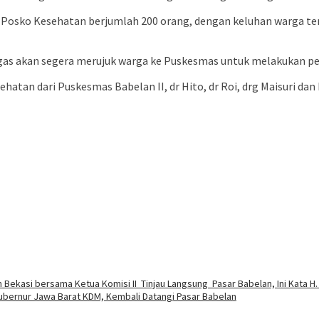
Posko Kesehatan berjumlah 200 orang, dengan keluhan warga terda
etugas akan segera merujuk warga ke Puskesmas untuk melakukan pe
hatan dari Puskesmas Babelan II, dr Hito, dr Roi, drg Maisuri dan 
ekasi bersama Ketua Komisi II Tinjau Langsung Pasar Babelan, Ini Kata H
bernur Jawa Barat KDM, Kembali Datangi Pasar Babelan