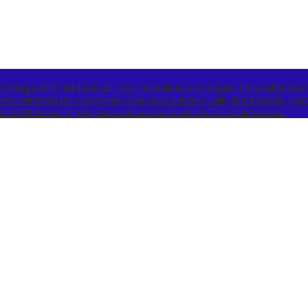
or Hingga SPBU Terdekat
LBH Arya Mandalika Sorot Dugaan Penyalahgunaan
Bawa Semangat Baru Pelayanan yang Lebih Humanis
Jalin Sinergi Media, K
 DPRD Bekasi Digelar, Kuasa Hukum Korban Minta Tak Ada Intervensi