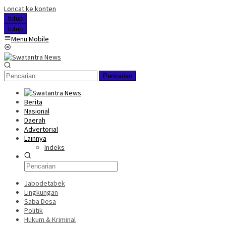
Loncat ke konten
tutup
tutup
Menu Mobile
Pencarian
Berita
Nasional
Daerah
Advertorial
Lainnya
Indeks
Jabodetabek
Lingkungan
Saba Desa
Politik
Hukum & Kriminal