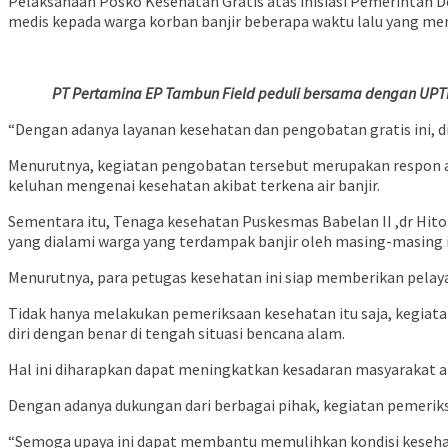
Pelaksanaan Posko Kesehatan Gratis atas inisiasi Pemerintah
medis kepada warga korban banjir beberapa waktu lalu yang m
PT Pertamina EP Tambun Field peduli bersama dengan UPT
“Dengan adanya layanan kesehatan dan pengobatan gratis ini, d
Menurutnya, kegiatan pengobatan tersebut merupakan respon a
keluhan mengenai kesehatan akibat terkena air banjir.
Sementara itu, Tenaga kesehatan Puskesmas Babelan II ,dr Hi
yang dialami warga yang terdampak banjir oleh masing-masing i
Menurutnya, para petugas kesehatan ini siap memberikan pelaya
Tidak hanya melakukan pemeriksaan kesehatan itu saja, kegiata
diri dengan benar di tengah situasi bencana alam.
Hal ini diharapkan dapat meningkatkan kesadaran masyarakat ak
Dengan adanya dukungan dari berbagai pihak, kegiatan pemerik
“Semoga upaya ini dapat membantu memulihkan kondisi keseha