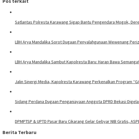
Pos terkait
Satlantas Polresta Karawang Sigap Bantu Pengendara Mogok, Der
LBH Arya Mandalika Sorot Dugaan Penyalahgunaan Wewenang Perizi
LBH Arya Mandalika Sambut Kapolresta Baru: Harap Bawa Semangat
Jalin Sinergi Media, Kapolresta Karawang Perkenalkan Program “G
Sidang Perdana Dugaan Penganiayaan Anggota DPRD Bekasi Digelar
DPMPTSP & UPTD Pasar Baru Cikarang Gelar Gebyar NIB Gratis, ASP
Berita Terbaru