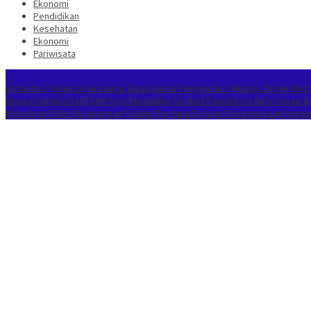
Ekonomi
Pendidikan
Kesehatan
Ekonomi
Pariwisata
Berita Terkini
Satlantas Polresta Karawang Sigap Bantu Pengendara Mogok, Derek Mot
hingga Administratif
LBH Arya Mandalika Sambut Kapolresta Baru: Harap 
Kehadiran Polisi di Lapangan
Sidang Perdana Dugaan Penganiayaan Anggota