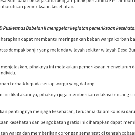
 Desa Buni bakti bekerjasama dengan pihak pertamina EP Tambun
embutuhkan pemeriksaan kesehatan.
D Puskesmas Babelan II menggelar kegiatan pemeriksaan kesehatan
iharapkan dapat membantu meringankan beban warga korban banjir.
tas dampak banjir yang melanda wilayah sekitar wilayah Desa B
to menjelaskan, pihaknya ini melakukan pemeriksaan menyeluruh
ndividu.
nan terbaik kepada setiap warga yang datang.
n ini dikatakannya, pihaknya juga memberikan edukasi tentang t
an pentingnya menjaga kesehatan, terutama dalam kondisi darura
saan kesehatan dan pengobatan gratis ini diharapkan dapat memb
tan warga dan memberikan dorongan semangat di tengah cobaan