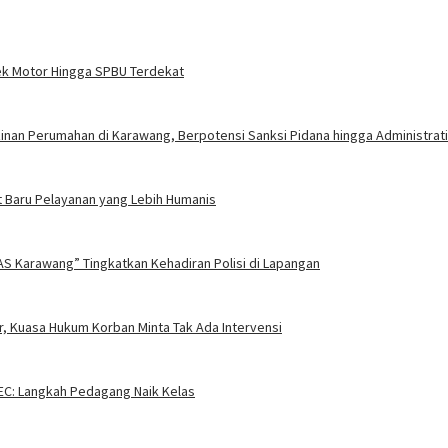
ek Motor Hingga SPBU Terdekat
nan Perumahan di Karawang, Berpotensi Sanksi Pidana hingga Administrati
 Baru Pelayanan yang Lebih Humanis
AS Karawang” Tingkatkan Kehadiran Polisi di Lapangan
, Kuasa Hukum Korban Minta Tak Ada Intervensi
EC: Langkah Pedagang Naik Kelas