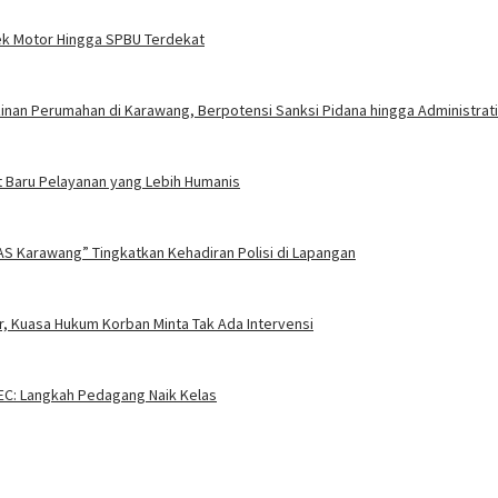
ek Motor Hingga SPBU Terdekat
nan Perumahan di Karawang, Berpotensi Sanksi Pidana hingga Administrati
 Baru Pelayanan yang Lebih Humanis
AS Karawang” Tingkatkan Kehadiran Polisi di Lapangan
, Kuasa Hukum Korban Minta Tak Ada Intervensi
EC: Langkah Pedagang Naik Kelas