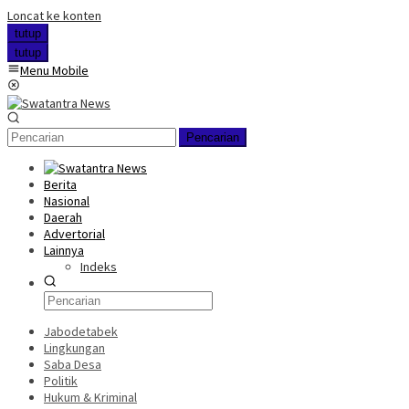
Loncat ke konten
tutup
tutup
Menu Mobile
Pencarian
Berita
Nasional
Daerah
Advertorial
Lainnya
Indeks
Jabodetabek
Lingkungan
Saba Desa
Politik
Hukum & Kriminal