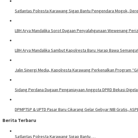
Satlantas Polresta Karawang Sigap Bantu Pengendara Mogok, Der
LBH Arya Mandalika Sorot Dugaan Penyalahgunaan Wewenang Perizi
LBH Arya Mandalika Sambut Kapolresta Baru: Harap Bawa Semangat
Jalin Sinergi Media, Kapolresta Karawang Perkenalkan Program “G
Sidang Perdana Dugaan Penganiayaan Anggota DPRD Bekasi Digelar
DPMPTSP & UPTD Pasar Baru Cikarang Gelar Gebyar NIB Gratis, ASP
Berita Terbaru
Satlantas Polresta Karawang Sigap Bantu …