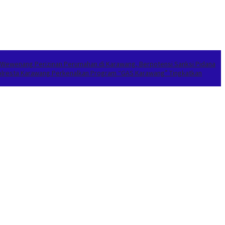
 Wewenang Perizinan Perumahan di Karawang, Berpotensi Sanksi Pidana
apolresta Karawang Perkenalkan Program “GAS Karawang” Tingkatkan