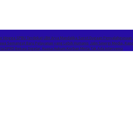
or Hingga SPBU Terdekat
LBH Arya Mandalika Sorot Dugaan Penyalahgunaan
Bawa Semangat Baru Pelayanan yang Lebih Humanis
Jalin Sinergi Media, K
 DPRD Bekasi Digelar, Kuasa Hukum Korban Minta Tak Ada Intervensi