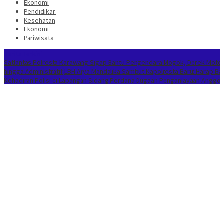
Ekonomi
Pendidikan
Kesehatan
Ekonomi
Pariwisata
Berita Terkini
Satlantas Polresta Karawang Sigap Bantu Pengendara Mogok, Derek Mot
hingga Administratif
LBH Arya Mandalika Sambut Kapolresta Baru: Harap 
Kehadiran Polisi di Lapangan
Sidang Perdana Dugaan Penganiayaan Anggota