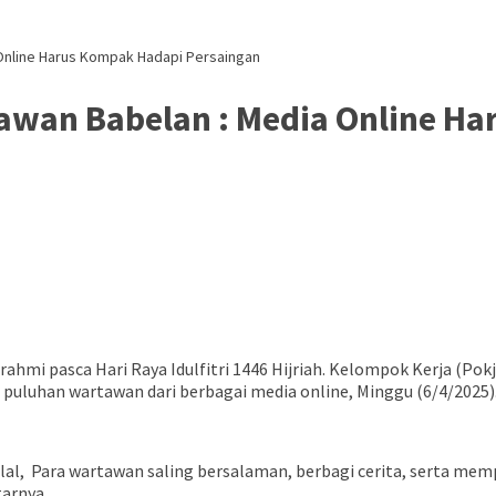
a Online Harus Kompak Hadapi Persaingan
rtawan Babelan : Media Online H
ahmi pasca Hari Raya Idulfitri 1446 Hijriah. Kelompok Kerja (Po
h puluhan wartawan dari berbagai media online, Minggu (6/4/2025)
l, Para wartawan saling bersalaman, berbagi cerita, serta memp
tarnya.