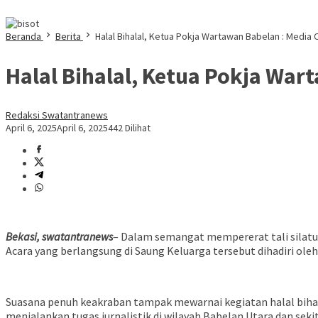
Beranda
Berita
Halal Bihalal, Ketua Pokja Wartawan Babelan : Medi
Halal Bihalal, Ketua Pokja Wa
Redaksi Swatantranews
April 6, 2025
April 6, 2025
442 Dilihat
Bekasi, swatantranews
– Dalam semangat mempererat tali silatur
Acara yang berlangsung di Saung Keluarga tersebut dihadiri ole
Suasana penuh keakraban tampak mewarnai kegiatan halal bihala
menjalankan tugas jurnalistik di wilayah Babelan Utara dan seki