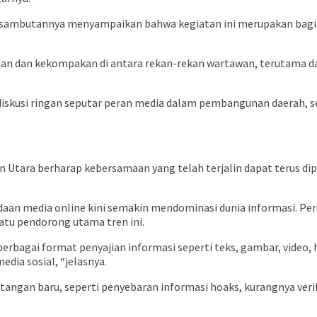
sambutannya menyampaikan bahwa kegiatan ini merupakan bagian
amaan dan kekompakan di antara rekan-rekan wartawan, terutama d
 diskusi ringan seputar peran media dalam pembangunan daerah, ser
n Utara berharap kebersamaan yang telah terjalin dapat terus 
adaan media online kini semakin mendominasi dunia informasi. Pe
atu pendorong utama tren ini.
bagai format penyajian informasi seperti teks, gambar, video, hi
dia sosial, “jelasnya.
ngan baru, seperti penyebaran informasi hoaks, kurangnya verifi