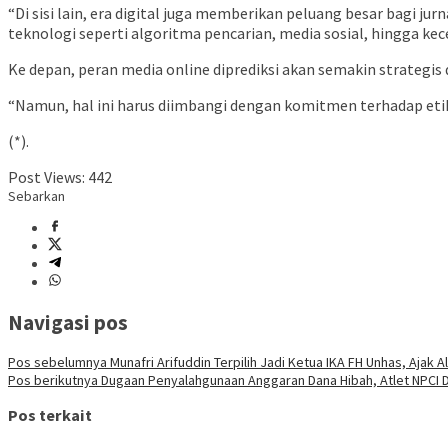
“Di sisi lain, era digital juga memberikan peluang besar bagi 
teknologi seperti algoritma pencarian, media sosial, hingga ke
Ke depan, peran media online diprediksi akan semakin strategi
“Namun, hal ini harus diimbangi dengan komitmen terhadap etika 
(*).
Post Views:
442
Sebarkan
Navigasi pos
Pos sebelumnya
Munafri Arifuddin Terpilih Jadi Ketua IKA FH Unhas, Ajak
Pos berikutnya
Dugaan Penyalahgunaan Anggaran Dana Hibah, Atlet NPCI D
Pos terkait