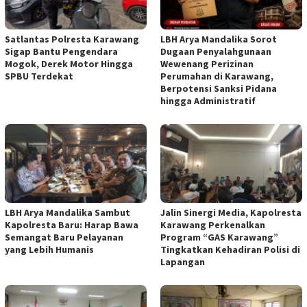
Satlantas Polresta Karawang
LBH Arya Mandalika Sorot
Sigap Bantu Pengendara
Dugaan Penyalahgunaan
Mogok, Derek Motor Hingga
Wewenang Perizinan
SPBU Terdekat
Perumahan di Karawang,
Berpotensi Sanksi Pidana
hingga Administratif
LBH Arya Mandalika Sambut
Jalin Sinergi Media, Kapolresta
Kapolresta Baru: Harap Bawa
Karawang Perkenalkan
Semangat Baru Pelayanan
Program “GAS Karawang”
yang Lebih Humanis
Tingkatkan Kehadiran Polisi di
Lapangan