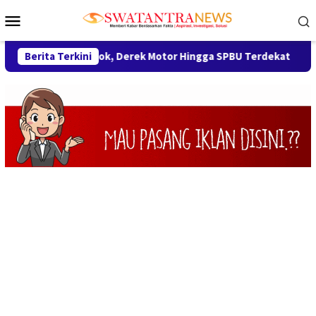
Loncat
Menu
ke
Mobile
konten
ndara Mogok, Derek Motor Hingga SPBU Terdekat
Berita Terkini
LBH Ary