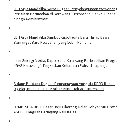
LBH Arya Mandalika Sorot Dugaan Penyalahgunaan Wewenang
Perizinan Perumahan di Karawang, Berpotensi Sanksi Pidana
hingga Administratif
LBH Arya Mandalika Sambut Kapolresta Baru: Harap Bawa
Semangat Baru Pelayanan yang Lebih Humanis
Jalin Sinergi Media, Kapolresta Karawang Perkenalkan Program
“GAS Karawang” Tingkatkan Kehadiran Polisi di Lapangan
Sidang Perdana Dugaan Penganiayaan Anggota DPRD Bekasi
Digelar, Kuasa Hukum Korban Minta Tak Ada Intervensi
DPMPTSP & UPTD Pasar Baru Cikarang Gelar Gebyar NIB Gratis,
ASPEC: Langkah Pedagang Naik Kelas