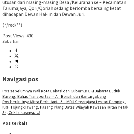
utusan dari masing-masing Desa /Kelurahan se – Kecamatan
Tarumajaya, Qori/Qoriah sedang berlomba bersaing ketat
dihadapan Dewan Hakim dan Dewan Juri.
(*/red/**)
Post Views:
430
Sebarkan
Navigasi pos
Pos sebelumnya
Wali Kota Bekasi dan Gubernur DKI Jakarta Duduk
Bareng, Bahas Transportasi – Air Bersih dan Bantargebang
Pos berikutnya
Mitra Perhutani…! LMDH Segarajaya Lestari Dampingi
KRPH Ujungkrawang, Pasang Plang Batas Wilayah Kawasan Hutan Petak
34, Cek Lokasinya….!
Pos terkait