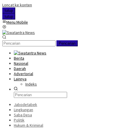
Loncat ke konten
tutup
tutup
Menu Mobile
Pencarian
Berita
Nasional
Daerah
Advertorial
Lainnya
Indeks
Jabodetabek
Lingkungan
Saba Desa
Politik
Hukum & Kriminal