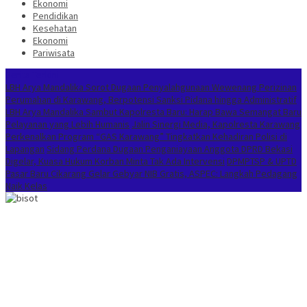
Ekonomi
Pendidikan
Kesehatan
Ekonomi
Pariwisata
Berita Terkini
LBH Arya Mandalika Sorot Dugaan Penyalahgunaan Wewenang Perizinan
Perumahan di Karawang, Berpotensi Sanksi Pidana hingga Administratif
LBH Arya Mandalika Sambut Kapolresta Baru: Harap Bawa Semangat Baru
Pelayanan yang Lebih Humanis
Jalin Sinergi Media, Kapolresta Karawang
Perkenalkan Program “GAS Karawang” Tingkatkan Kehadiran Polisi di
Lapangan
Sidang Perdana Dugaan Penganiayaan Anggota DPRD Bekasi
Digelar, Kuasa Hukum Korban Minta Tak Ada Intervensi
DPMPTSP & UPTD
Pasar Baru Cikarang Gelar Gebyar NIB Gratis, ASPEC: Langkah Pedagang
Naik Kelas