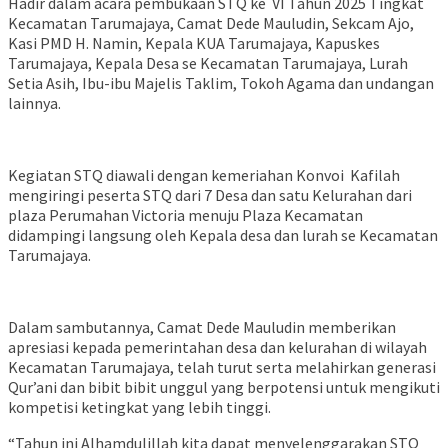
Hadir dalam acara pembukaan STQ ke VI Tahun 2025 Tingkat
Kecamatan Tarumajaya, Camat Dede Mauludin, Sekcam Ajo,
Kasi PMD H. Namin, Kepala KUA Tarumajaya, Kapuskes
Tarumajaya, Kepala Desa se Kecamatan Tarumajaya, Lurah
Setia Asih, Ibu-ibu Majelis Taklim, Tokoh Agama dan undangan
lainnya.
Kegiatan STQ diawali dengan kemeriahan Konvoi Kafilah
mengiringi peserta STQ dari 7 Desa dan satu Kelurahan dari
plaza Perumahan Victoria menuju Plaza Kecamatan
didampingi langsung oleh Kepala desa dan lurah se Kecamatan
Tarumajaya.
Dalam sambutannya, Camat Dede Mauludin memberikan
apresiasi kepada pemerintahan desa dan kelurahan di wilayah
Kecamatan Tarumajaya, telah turut serta melahirkan generasi
Qur’ani dan bibit bibit unggul yang berpotensi untuk mengikuti
kompetisi ketingkat yang lebih tinggi.
“Tahun ini Alhamdulillah kita dapat menyelenggarakan STQ