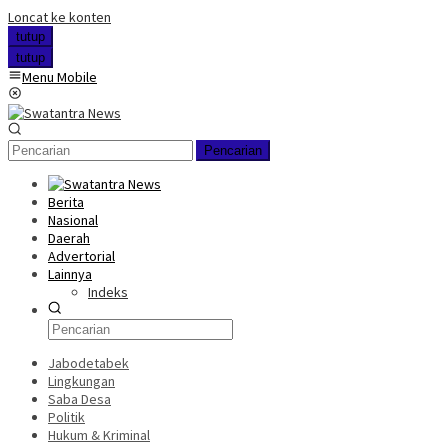
Loncat ke konten
tutup
tutup
Menu Mobile
Pencarian
Berita
Nasional
Daerah
Advertorial
Lainnya
Indeks
Jabodetabek
Lingkungan
Saba Desa
Politik
Hukum & Kriminal