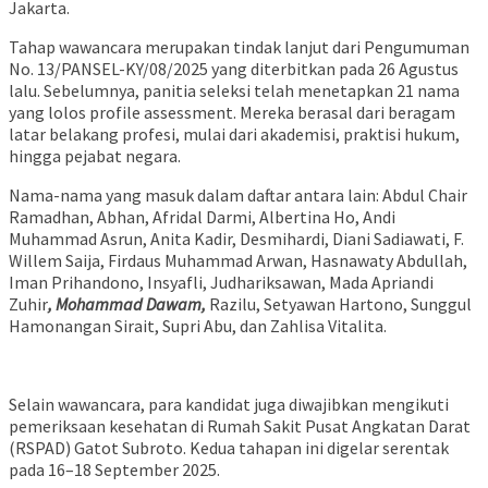
Jakarta.
Tahap wawancara merupakan tindak lanjut dari Pengumuman
No. 13/PANSEL-KY/08/2025 yang diterbitkan pada 26 Agustus
lalu. Sebelumnya, panitia seleksi telah menetapkan 21 nama
yang lolos profile assessment. Mereka berasal dari beragam
latar belakang profesi, mulai dari akademisi, praktisi hukum,
hingga pejabat negara.
Nama-nama yang masuk dalam daftar antara lain: Abdul Chair
Ramadhan, Abhan, Afridal Darmi, Albertina Ho, Andi
Muhammad Asrun, Anita Kadir, Desmihardi, Diani Sadiawati, F.
Willem Saija, Firdaus Muhammad Arwan, Hasnawaty Abdullah,
Iman Prihandono, Insyafli, Judhariksawan, Mada Apriandi
Zuhir
, Mohammad Dawam,
Razilu, Setyawan Hartono, Sunggul
Hamonangan Sirait, Supri Abu, dan Zahlisa Vitalita.
Selain wawancara, para kandidat juga diwajibkan mengikuti
pemeriksaan kesehatan di Rumah Sakit Pusat Angkatan Darat
(RSPAD) Gatot Subroto. Kedua tahapan ini digelar serentak
pada 16–18 September 2025.