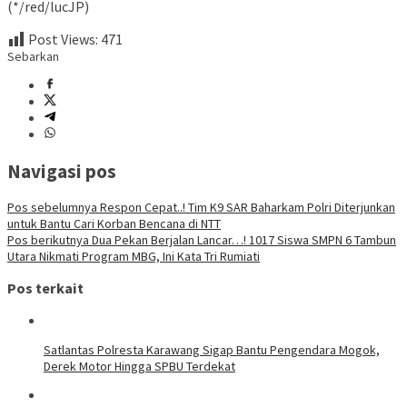
(*/red/lucJP)
Post Views:
471
Sebarkan
Navigasi pos
Pos sebelumnya
Respon Cepat..! Tim K9 SAR Baharkam Polri Diterjunkan
untuk Bantu Cari Korban Bencana di NTT
Pos berikutnya
Dua Pekan Berjalan Lancar…! 1017 Siswa SMPN 6 Tambun
Utara Nikmati Program MBG, Ini Kata Tri Rumiati
Pos terkait
Satlantas Polresta Karawang Sigap Bantu Pengendara Mogok,
Derek Motor Hingga SPBU Terdekat