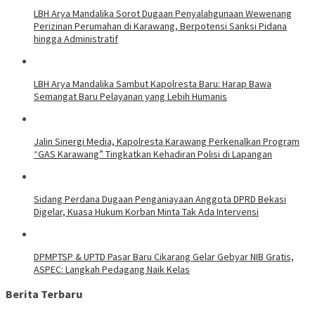
LBH Arya Mandalika Sorot Dugaan Penyalahgunaan Wewenang
Perizinan Perumahan di Karawang, Berpotensi Sanksi Pidana
hingga Administratif
LBH Arya Mandalika Sambut Kapolresta Baru: Harap Bawa
Semangat Baru Pelayanan yang Lebih Humanis
Jalin Sinergi Media, Kapolresta Karawang Perkenalkan Program
“GAS Karawang” Tingkatkan Kehadiran Polisi di Lapangan
Sidang Perdana Dugaan Penganiayaan Anggota DPRD Bekasi
Digelar, Kuasa Hukum Korban Minta Tak Ada Intervensi
DPMPTSP & UPTD Pasar Baru Cikarang Gelar Gebyar NIB Gratis,
ASPEC: Langkah Pedagang Naik Kelas
Berita Terbaru