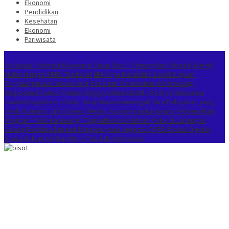
Ekonomi
Pendidikan
Kesehatan
Ekonomi
Pariwisata
Berita Terkini
Satlantas Polresta Karawang Sigap Bantu Pengendara Mogok, Derek
Motor Hingga SPBU Terdekat
LBH Arya Mandalika Sorot Dugaan
Penyalahgunaan Wewenang Perizinan Perumahan di Karawang,
Berpotensi Sanksi Pidana hingga Administratif
LBH Arya Mandalika
Sambut Kapolresta Baru: Harap Bawa Semangat Baru Pelayanan yang
Lebih Humanis
Jalin Sinergi Media, Kapolresta Karawang Perkenalkan
Program “GAS Karawang” Tingkatkan Kehadiran Polisi di Lapangan
Sidang Perdana Dugaan Penganiayaan Anggota DPRD Bekasi Digelar,
Kuasa Hukum Korban Minta Tak Ada Intervensi