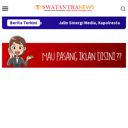
Loncat
Menu
ke
Mobile
konten
Humanis
Berita Terkini
Jalin Sinergi Media, Kapolresta Karawang Perke