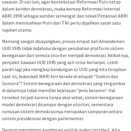
sasaran. Di sisi lain, agar kontekstual Reformasi Polri tetap
dalam koridor demokrasi, maka konsep Reformasi Internal
ABRI 1998 sebagai sumber semangat dan tekad Pimpinan ABRI
dalam memisahkan Polri dari TNI perlu dijadikan salah satu
rujukan utama.
Memang sangat disayangkan, proses empat kali Amandemen
UUD 1945 tidak didahului dengan perubahan platform sistem
kenegaraan dari semula otoriter menjadi demokrasi. Akibatnya,
penyakit bawaan UUD 1945 yang asli terus berlanjut. Lebih
parah lagi jika mengkaji kandungan isi UUD yang kita terapkan
saat ini, bukankah NKRI kini berada di wilayah “Sodom dan
Gomora”? Sistem kenegaraan dan demokrasi yang tergambar
di dalamnya tidak memiliki kejelasan “jenis kelamin”. Hal
tersebut terjadi karena tanpa akal sehat, sistem kenegaraan
model demokrasi dicampur dengan otoriter, sementara
rumusan sistem demokrasinya merupakan campuran antara
sistem presidensial dengan parlementer.
Dengan memahami gambaran politik makro tersebut, kita