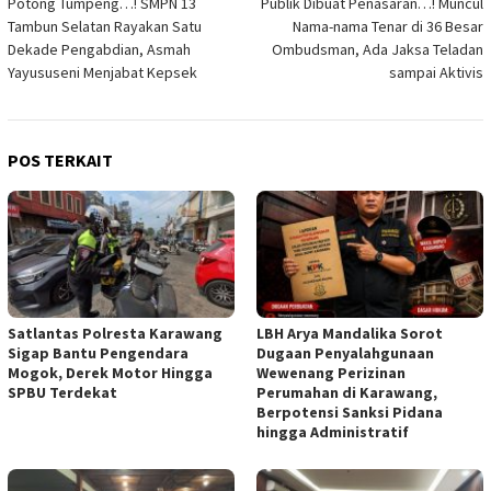
Potong Tumpeng…! SMPN 13
Publik Dibuat Penasaran…! Muncul
pos
Tambun Selatan Rayakan Satu
Nama-nama Tenar di 36 Besar
Dekade Pengabdian, Asmah
Ombudsman, Ada Jaksa Teladan
Yayususeni Menjabat Kepsek
sampai Aktivis
POS TERKAIT
Satlantas Polresta Karawang
LBH Arya Mandalika Sorot
Sigap Bantu Pengendara
Dugaan Penyalahgunaan
Mogok, Derek Motor Hingga
Wewenang Perizinan
SPBU Terdekat
Perumahan di Karawang,
Berpotensi Sanksi Pidana
hingga Administratif