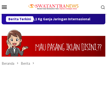
Loncat
Menu
ke
Mobile
konten
upan 10,1 Kg Ganja Jaringan Internasional
Berita Terkini
Satlantas Po
Beranda
Berita