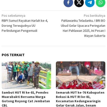
Navigasi
Pos sebelumnya
Pos berikutnya
RBPI Sumut Rayakan Harlah ke-4,
Pahlawanku Teladanku..! BRI BO
pos
Dorong Terwujudnya UU
Ubud Gelar Upacara Peringatan
Perlindungan Pengemudi
Hari Pahlawan 2025, Ini Pesan I
Wayan Sukerta
POS TERKAIT
Sambut HUT RI ke-81, Pemdes
Semarak HUT ke-76 Kabupaten
Muarabakti Bersama Warga
Bekasi & HUT RI ke-81,
Gotong Royong Cat Jembatan
Kecamatan Kedungwaringin
CBL
Gelar Gerak Jalan, Senam