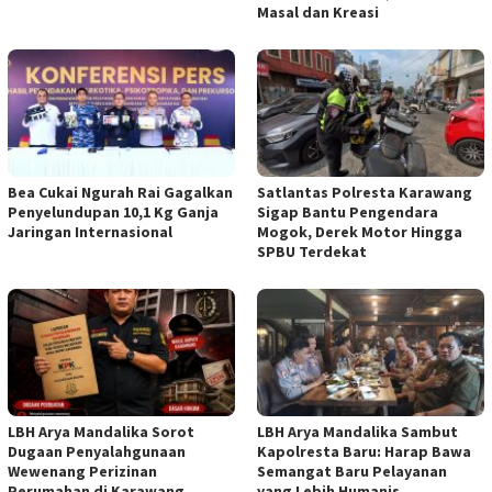
Masal dan Kreasi
Bea Cukai Ngurah Rai Gagalkan
Satlantas Polresta Karawang
Penyelundupan 10,1 Kg Ganja
Sigap Bantu Pengendara
Jaringan Internasional
Mogok, Derek Motor Hingga
SPBU Terdekat
LBH Arya Mandalika Sorot
LBH Arya Mandalika Sambut
Dugaan Penyalahgunaan
Kapolresta Baru: Harap Bawa
Wewenang Perizinan
Semangat Baru Pelayanan
Perumahan di Karawang,
yang Lebih Humanis