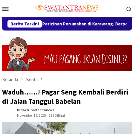
Loncat
Menu
ke
Mobile
konten
wenang Perizinan Perumahan di Karawang, Berpotensi Sanksi Pi
Berita Terkini
Beranda
Berita
Waduh……! Pagar Seng Kembali Berdiri
di Jalan Tanggul Babelan
Redaksi Swatantranews
November 19, 2025
339 Dilihat