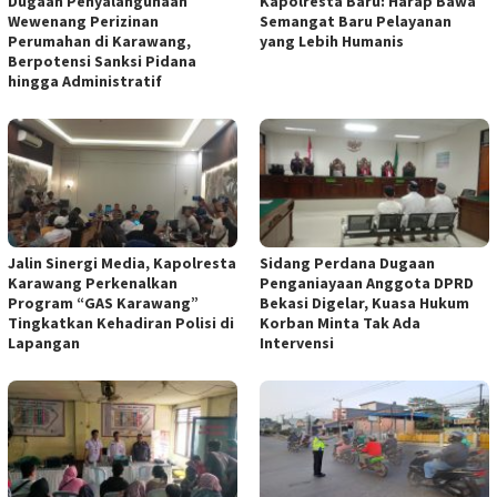
Dugaan Penyalahgunaan
Kapolresta Baru: Harap Bawa
Wewenang Perizinan
Semangat Baru Pelayanan
Perumahan di Karawang,
yang Lebih Humanis
Berpotensi Sanksi Pidana
hingga Administratif
Jalin Sinergi Media, Kapolresta
Sidang Perdana Dugaan
Karawang Perkenalkan
Penganiayaan Anggota DPRD
Program “GAS Karawang”
Bekasi Digelar, Kuasa Hukum
Tingkatkan Kehadiran Polisi di
Korban Minta Tak Ada
Lapangan
Intervensi