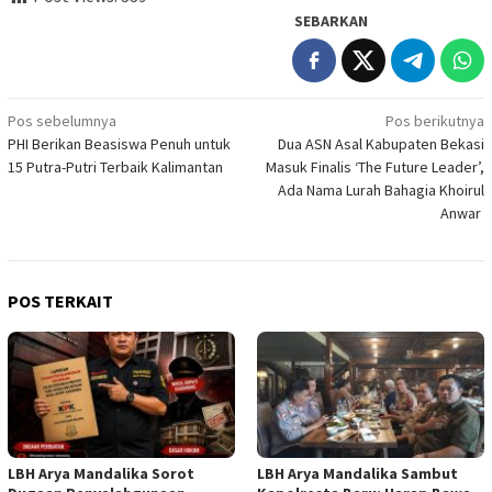
SEBARKAN
Navigasi
Pos sebelumnya
Pos berikutnya
PHI Berikan Beasiswa Penuh untuk
Dua ASN Asal Kabupaten Bekasi
pos
15 Putra-Putri Terbaik Kalimantan
Masuk Finalis ‘The Future Leader’,
Ada Nama Lurah Bahagia Khoirul
Anwar
POS TERKAIT
LBH Arya Mandalika Sorot
LBH Arya Mandalika Sambut