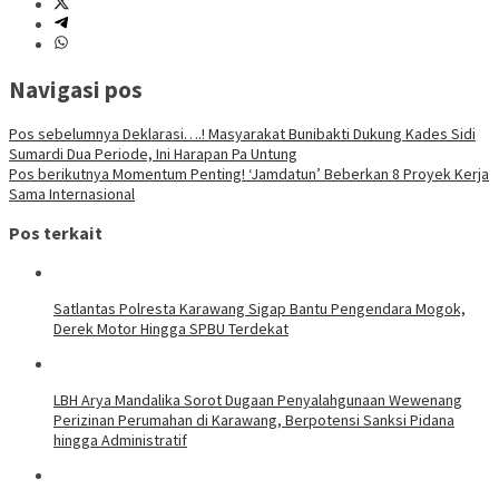
Navigasi pos
Pos sebelumnya
Deklarasi….! Masyarakat Bunibakti Dukung Kades Sidi
Sumardi Dua Periode, Ini Harapan Pa Untung
Pos berikutnya
Momentum Penting! ‘Jamdatun’ Beberkan 8 Proyek Kerja
Sama Internasional
Pos terkait
Satlantas Polresta Karawang Sigap Bantu Pengendara Mogok,
Derek Motor Hingga SPBU Terdekat
LBH Arya Mandalika Sorot Dugaan Penyalahgunaan Wewenang
Perizinan Perumahan di Karawang, Berpotensi Sanksi Pidana
hingga Administratif