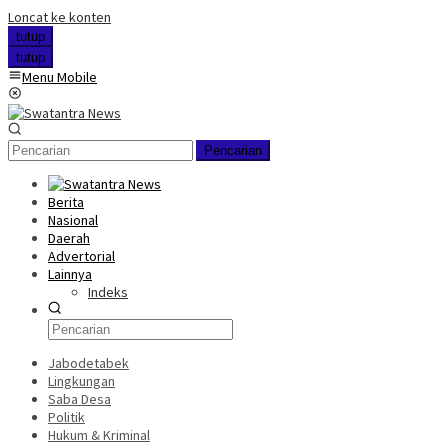
Loncat ke konten
tutup
tutup
Menu Mobile
Pencarian
Berita
Nasional
Daerah
Advertorial
Lainnya
Indeks
Jabodetabek
Lingkungan
Saba Desa
Politik
Hukum & Kriminal