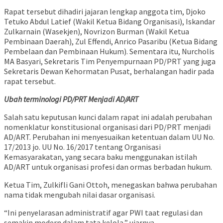
Rapat tersebut dihadiri jajaran lengkap anggota tim, Djoko
Tetuko Abdul Latief (Wakil Ketua Bidang Organisasi), Iskandar
Zulkarnain (Wasekjen), Novrizon Burman (Wakil Ketua
Pembinaan Daerah), Zul Effendi, Anrico Pasaribu (Ketua Bidang
Pembelaan dan Pembinaan Hukum). Sementara itu, Nurcholis
MA Basyari, Sekretaris Tim Penyempurnaan PD/PRT yang juga
Sekretaris Dewan Kehormatan Pusat, berhalangan hadir pada
rapat tersebut.
Ubah terminologi PD/PRT Menjadi AD/ART
Salah satu keputusan kunci dalam rapat ini adalah perubahan
nomenklatur konstitusional organisasi dari PD/PRT menjadi
AD/ART. Perubahan ini menyesuaikan ketentuan dalam UU No.
17/2013 jo. UU No. 16/2017 tentang Organisasi
Kemasyarakatan, yang secara baku menggunakan istilah
AD/ART untuk organisasi profesi dan ormas berbadan hukum.
Ketua Tim, Zulkifli Gani Ottoh, menegaskan bahwa perubahan
nama tidak mengubah nilai dasar organisasi.
“Ini penyelarasan administratif agar PWI taat regulasi dan
semakin modern dalam tata kelola,” ujarnya.