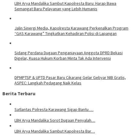
LBH Arya Mandalika Sambut Kapolresta Baru: Harap Bawa
Semangat Baru Pelayanan yang Lebih Humanis
Jalin Sinergi Media, Kapolresta Karawang Perkenalkan Program
“GAS Karawang” Tingkatkan Kehadiran Polisi di Lapangan
Sidang Perdana Dugaan Penganiayaan Anggota DPRD Bekasi
Digelar, Kuasa Hukum Korban Minta Tak Ada Intervensi
DPMPTSP & UPTD Pasar Baru Cikarang Gelar Gebyar NIB Gratis,
ASPEC: Langkah Pedagang Naik Kelas
Berita Terbaru
Satlantas Polresta Karawang Sigap Bantu …
LBH Arya Mandalika Sorot Dugaan Penyalah…
LBH Arya Mandalika Sambut Kapolresta Bar…