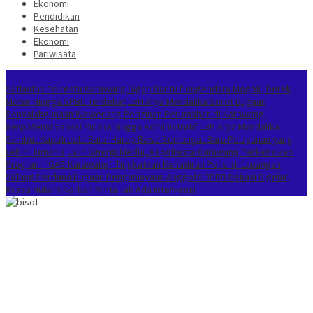
Ekonomi
Pendidikan
Kesehatan
Ekonomi
Pariwisata
Berita Terkini
Satlantas Polresta Karawang Sigap Bantu Pengendara Mogok, Derek
Motor Hingga SPBU Terdekat
LBH Arya Mandalika Sorot Dugaan
Penyalahgunaan Wewenang Perizinan Perumahan di Karawang,
Berpotensi Sanksi Pidana hingga Administratif
LBH Arya Mandalika
Sambut Kapolresta Baru: Harap Bawa Semangat Baru Pelayanan yang
Lebih Humanis
Jalin Sinergi Media, Kapolresta Karawang Perkenalkan
Program “GAS Karawang” Tingkatkan Kehadiran Polisi di Lapangan
Sidang Perdana Dugaan Penganiayaan Anggota DPRD Bekasi Digelar,
Kuasa Hukum Korban Minta Tak Ada Intervensi