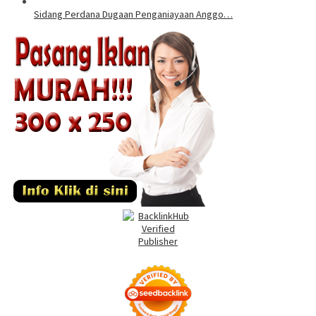
Sidang Perdana Dugaan Penganiayaan Anggo…