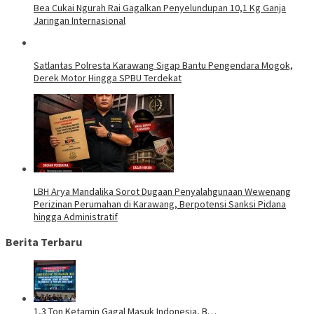
Bea Cukai Ngurah Rai Gagalkan Penyelundupan 10,1 Kg Ganja
Jaringan Internasional
Satlantas Polresta Karawang Sigap Bantu Pengendara Mogok,
Derek Motor Hingga SPBU Terdekat
LBH Arya Mandalika Sorot Dugaan Penyalahgunaan Wewenang
Perizinan Perumahan di Karawang, Berpotensi Sanksi Pidana
hingga Administratif
Berita Terbaru
1,3 Ton Ketamin Gagal Masuk Indonesia, B…