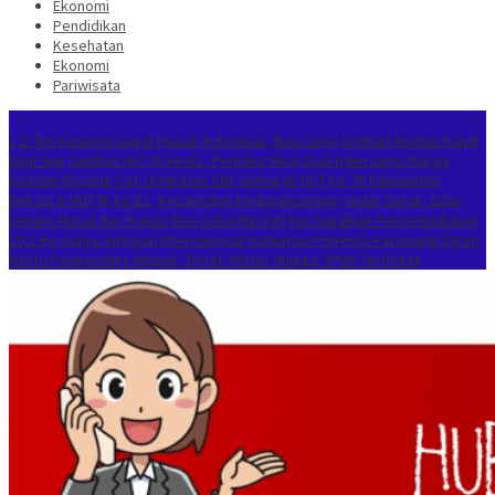
Ekonomi
Pendidikan
Kesehatan
Ekonomi
Pariwisata
Berita Terkini
1,3 Ton Ketamin Gagal Masuk Indonesia, Bea Cukai Ungkap Modus Kapal
King Sun
Sambut HUT RI ke-81, Pemdes Muarabakti Bersama Warga
Gotong Royong Cat Jembatan CBL
Semarak HUT ke-76 Kabupaten
Bekasi & HUT RI ke-81, Kecamatan Kedungwaringin Gelar Gerak Jalan,
Senam Masal dan Kreasi
Bea Cukai Ngurah Rai Gagalkan Penyelundupan
10,1 Kg Ganja Jaringan Internasional
Satlantas Polresta Karawang Sigap
Bantu Pengendara Mogok, Derek Motor Hingga SPBU Terdekat