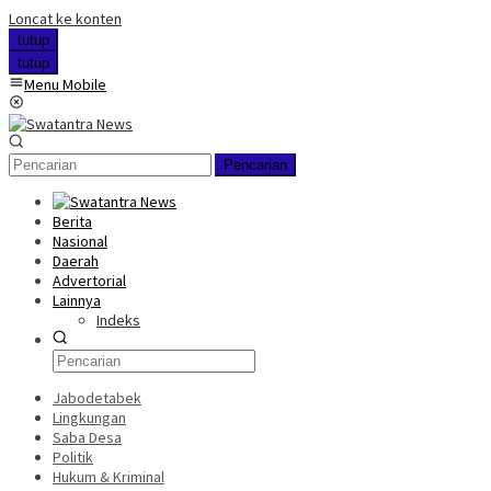
Loncat ke konten
tutup
tutup
Menu Mobile
Pencarian
Berita
Nasional
Daerah
Advertorial
Lainnya
Indeks
Jabodetabek
Lingkungan
Saba Desa
Politik
Hukum & Kriminal