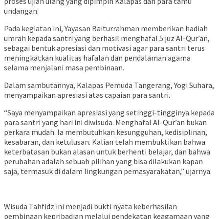
proses ujian ulang yang dipimpin Kalapas dan para tamu
undangan.
Pada kegiatan ini, Yayasan Baiturrahman memberikan hadiah
umrah kepada santri yang berhasil menghafal 5 juz Al-Qur’an,
sebagai bentuk apresiasi dan motivasi agar para santri terus
meningkatkan kualitas hafalan dan pendalaman agama
selama menjalani masa pembinaan.
Dalam sambutannya, Kalapas Pemuda Tangerang, Yogi Suhara,
menyampaikan apresiasi atas capaian para santri.
“Saya menyampaikan apresiasi yang setinggi-tingginya kepada
para santri yang hari ini diwisuda. Menghafal Al-Qur’an bukan
perkara mudah. Ia membutuhkan kesungguhan, kedisiplinan,
kesabaran, dan ketulusan. Kalian telah membuktikan bahwa
keterbatasan bukan alasan untuk berhenti belajar, dan bahwa
perubahan adalah sebuah pilihan yang bisa dilakukan kapan
saja, termasuk di dalam lingkungan pemasyarakatan,” ujarnya.
Wisuda Tahfidz ini menjadi bukti nyata keberhasilan
pembinaan kepribadian melalui pendekatan keagamaan yang