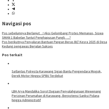
Navigasi pos
Pos sebelumnya
Berlanjut…! Aksi Gelombang Protes Memanas, Siswa
SMAN 1 Babelan Tuntut Penghapusan Pungli…..?
Pos berikutnya
Penyaluran Bantuan Pangan Beras BLT Kesra 2025 di Desa
Kedung pengawas Berjalan Sukses
Pos terkait
Satlantas Polresta Karawang Sigap Bantu Pengendara Mogok,
Derek Motor Hingga SPBU Terdekat
LBH Arya Mandalika Sorot Dugaan Penyalahgunaan Wewenang
Perizinan Perumahan di Karawang, Berpotensi Sanksi Pidana
hingga Administratif