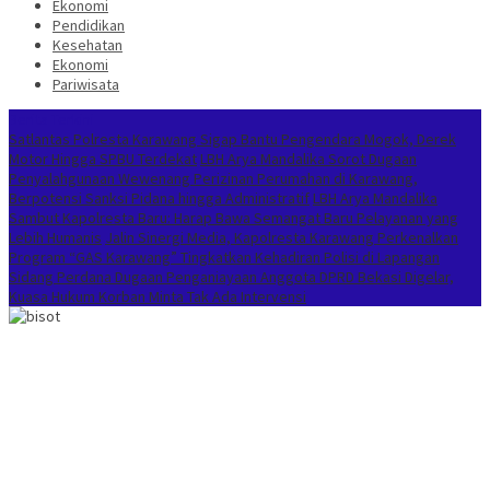
Ekonomi
Pendidikan
Kesehatan
Ekonomi
Pariwisata
Berita Terkini
Satlantas Polresta Karawang Sigap Bantu Pengendara Mogok, Derek
Motor Hingga SPBU Terdekat
LBH Arya Mandalika Sorot Dugaan
Penyalahgunaan Wewenang Perizinan Perumahan di Karawang,
Berpotensi Sanksi Pidana hingga Administratif
LBH Arya Mandalika
Sambut Kapolresta Baru: Harap Bawa Semangat Baru Pelayanan yang
Lebih Humanis
Jalin Sinergi Media, Kapolresta Karawang Perkenalkan
Program “GAS Karawang” Tingkatkan Kehadiran Polisi di Lapangan
Sidang Perdana Dugaan Penganiayaan Anggota DPRD Bekasi Digelar,
Kuasa Hukum Korban Minta Tak Ada Intervensi