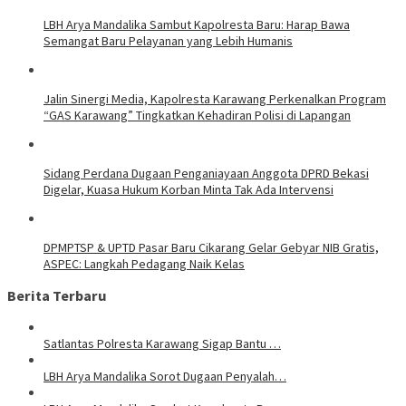
LBH Arya Mandalika Sambut Kapolresta Baru: Harap Bawa
Semangat Baru Pelayanan yang Lebih Humanis
Jalin Sinergi Media, Kapolresta Karawang Perkenalkan Program
“GAS Karawang” Tingkatkan Kehadiran Polisi di Lapangan
Sidang Perdana Dugaan Penganiayaan Anggota DPRD Bekasi
Digelar, Kuasa Hukum Korban Minta Tak Ada Intervensi
DPMPTSP & UPTD Pasar Baru Cikarang Gelar Gebyar NIB Gratis,
ASPEC: Langkah Pedagang Naik Kelas
Berita Terbaru
Satlantas Polresta Karawang Sigap Bantu …
LBH Arya Mandalika Sorot Dugaan Penyalah…