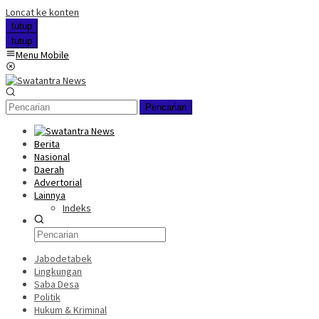
Loncat ke konten
tutup
tutup
Menu Mobile
Pencarian
Berita
Nasional
Daerah
Advertorial
Lainnya
Indeks
Jabodetabek
Lingkungan
Saba Desa
Politik
Hukum & Kriminal