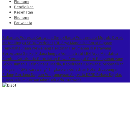
Ekonomi
Pendidikan
Kesehatan
Ekonomi
Pariwisata
Berita Terkini
Satlantas Polresta Karawang Sigap Bantu Pengendara Mogok, Derek
Motor Hingga SPBU Terdekat
LBH Arya Mandalika Sorot Dugaan
Penyalahgunaan Wewenang Perizinan Perumahan di Karawang,
Berpotensi Sanksi Pidana hingga Administratif
LBH Arya Mandalika
Sambut Kapolresta Baru: Harap Bawa Semangat Baru Pelayanan yang
Lebih Humanis
Jalin Sinergi Media, Kapolresta Karawang Perkenalkan
Program “GAS Karawang” Tingkatkan Kehadiran Polisi di Lapangan
Sidang Perdana Dugaan Penganiayaan Anggota DPRD Bekasi Digelar,
Kuasa Hukum Korban Minta Tak Ada Intervensi