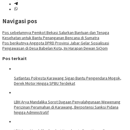
Navigasi pos
Pos sebelumnya
Pemkot Bekasi Salurkan Bantuan dan Tenaga
Kesehatan untuk Bantu Penanganan Bencana di Sumatra
Pos berikutnya
Anggota DPRD Provinsi Jabar Gelar Sosialisasi
Pengawasan di Desa Babelan Kota, Ini Harapan Dewan SiQom
Pos terkait
Satlantas Polresta Karawang Sigap Bantu Pengendara Mogok,
Derek Motor Hingga SPBU Terdekat
LBH Arya Mandalika Sorot Dugaan Penyalahgunaan Wewenang
Perizinan Perumahan di Karawang, Berpotensi Sanksi Pidana
hingga Administratif