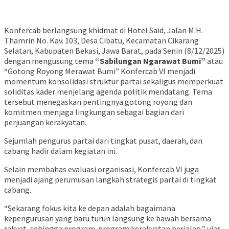
Konfercab berlangsung khidmat di Hotel Said, Jalan M.H.
Thamrin No. Kav. 103, Desa Cibatu, Kecamatan Cikarang
Selatan, Kabupaten Bekasi, Jawa Barat, pada Senin (8/12/2025)
dengan mengusung tema
“Sabilungan Ngarawat Bumi”
atau
“Gotong Royong Merawat Bumi” Konfercab VI menjadi
momentum konsolidasi struktur partai sekaligus memperkuat
soliditas kader menjelang agenda politik mendatang. Tema
tersebut menegaskan pentingnya gotong royong dan
komitmen menjaga lingkungan sebagai bagian dari
perjuangan kerakyatan.
Sejumlah pengurus partai dari tingkat pusat, daerah, dan
cabang hadir dalam kegiatan ini.
Selain membahas evaluasi organisasi, Konfercab VI juga
menjadi ajang perumusan langkah strategis partai di tingkat
cabang.
“Sekarang fokus kita ke depan adalah bagaimana
kepengurusan yang baru turun langsung ke bawah bersama
rakyat, sehingga program-program kerakyatan berjalan,” ujar