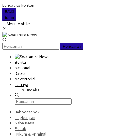
Loncat ke konten
tutup
tutup
Menu Mobile
Pencarian
Berita
Nasional
Daerah
Advertorial
Lainnya
Indeks
Jabodetabek
Lingkungan
Saba Desa
Politik
Hukum & Kriminal