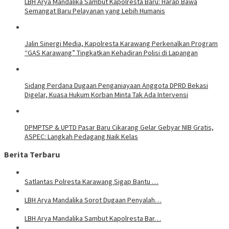
LBH Arya Mandalika Sambut Kapolresta Baru: Harap Bawa
Semangat Baru Pelayanan yang Lebih Humanis
Jalin Sinergi Media, Kapolresta Karawang Perkenalkan Program
“GAS Karawang” Tingkatkan Kehadiran Polisi di Lapangan
Sidang Perdana Dugaan Penganiayaan Anggota DPRD Bekasi
Digelar, Kuasa Hukum Korban Minta Tak Ada Intervensi
DPMPTSP & UPTD Pasar Baru Cikarang Gelar Gebyar NIB Gratis,
ASPEC: Langkah Pedagang Naik Kelas
Berita Terbaru
Satlantas Polresta Karawang Sigap Bantu …
LBH Arya Mandalika Sorot Dugaan Penyalah…
LBH Arya Mandalika Sambut Kapolresta Bar…