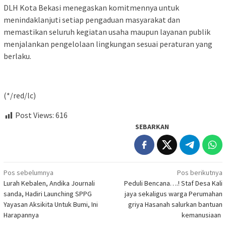
DLH Kota Bekasi menegaskan komitmennya untuk
menindaklanjuti setiap pengaduan masyarakat dan
memastikan seluruh kegiatan usaha maupun layanan publik
menjalankan pengelolaan lingkungan sesuai peraturan yang
berlaku.
(*/red/lc)
Post Views:
616
SEBARKAN
Navigasi
Pos sebelumnya
Pos berikutnya
Lurah Kebalen, Andika Journali
Peduli Bencana….! Staf Desa Kali
pos
sanda, Hadiri Launching SPPG
jaya sekaligus warga Perumahan
Yayasan Aksikita Untuk Bumi, Ini
griya Hasanah salurkan bantuan
Harapannya
kemanusiaan