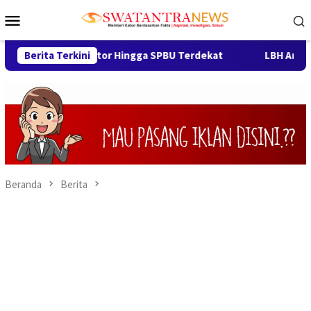
Loncat
Menu
ke
Mobile
konten
erek Motor Hingga SPBU Terdekat
Berita Terkini
LBH Arya Mandalika S
Beranda
Berita