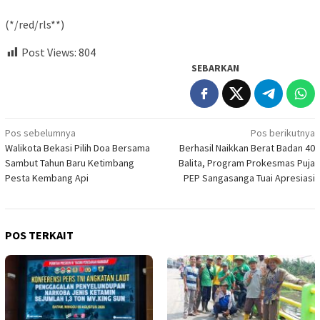
(*/red/rls**)
Post Views:
804
SEBARKAN
Navigasi
Pos sebelumnya
Pos berikutnya
Walikota Bekasi Pilih Doa Bersama
Berhasil Naikkan Berat Badan 40
pos
Sambut Tahun Baru Ketimbang
Balita, Program Prokesmas Puja
Pesta Kembang Api
PEP Sangasanga Tuai Apresiasi
POS TERKAIT