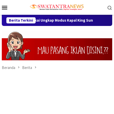
Loncat
Menu
ke
Mobile
konten
sia, Bea Cukai Ungkap Modus Kapal King Sun
Berita Terkini
Sambut HUT 
Beranda
Berita