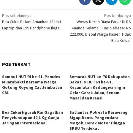
Navigasi
Pos sebelumnya
Pos berikutnya
Bea Cukai Batam Amankan 13 Unit
Woww Keren Biaya Parkir Di RS
pos
Laptop dan 199 Handphone Ilegal
Ananda Selama 3 Hari Sebesar Rp
222.000, Disoal Warga Pasien Tidak
Bisa Keluar
POS TERKAIT
Sambut HUT RI ke-81, Pemdes
Semarak HUT ke-76 Kabupaten
Muarabakti Bersama Warga
Bekasi & HUT RI ke-81,
Gotong Royong Cat Jembatan
Kecamatan Kedungwaringin
CBL
Gelar Gerak Jalan, Senam
Masal dan Kreasi
Bea Cukai Ngurah Rai Gagalkan
Satlantas Polresta Karawang
Penyelundupan 10,1 Kg Ganja
Sigap Bantu Pengendara
Jaringan Internasional
Mogok, Derek Motor Hingga
SPBU Terdekat