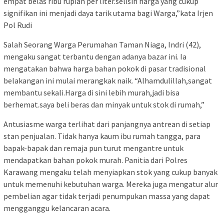
empat belas ribu rupiah per liter.selisih harga yang cukup
signifikan ini menjadi daya tarik utama bagi Warga,”kata Irjen
Pol Rudi
Salah Seorang Warga Perumahan Taman Niaga, Indri (42),
mengaku sangat terbantu dengan adanya bazar ini. Ia
mengatakan bahwa harga bahan pokok di pasar tradisional
belakangan ini mulai merangkak naik. “Alhamdulillah,sangat
membantu sekali.Harga di sini lebih murah,jadi bisa
berhemat.saya beli beras dan minyak untuk stok di rumah,”
Antusiasme warga terlihat dari panjangnya antrean di setiap
stan penjualan. Tidak hanya kaum ibu rumah tangga, para
bapak-bapak dan remaja pun turut mengantre untuk
mendapatkan bahan pokok murah. Panitia dari Polres
Karawang mengaku telah menyiapkan stok yang cukup banyak
untuk memenuhi kebutuhan warga. Mereka juga mengatur alur
pembelian agar tidak terjadi penumpukan massa yang dapat
mengganggu kelancaran acara.