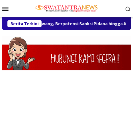
Loncat
Menu
ke
Mobile
konten
 di Karawang, Berpotensi Sanksi Pidana hingga Administratif
Berita Terkini