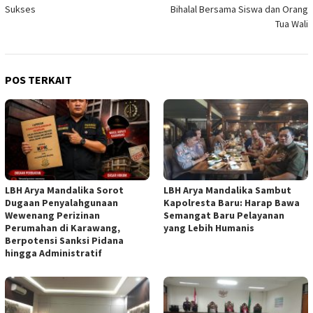
Sukses
Bihalal Bersama Siswa dan Orang
Tua Wali
POS TERKAIT
LBH Arya Mandalika Sorot
LBH Arya Mandalika Sambut
Dugaan Penyalahgunaan
Kapolresta Baru: Harap Bawa
Wewenang Perizinan
Semangat Baru Pelayanan
Perumahan di Karawang,
yang Lebih Humanis
Berpotensi Sanksi Pidana
hingga Administratif