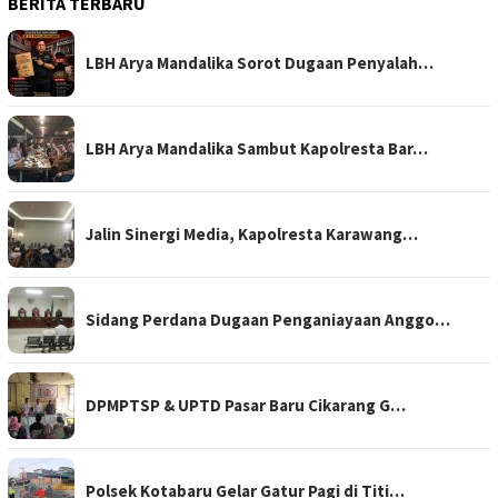
BERITA TERBARU
LBH Arya Mandalika Sorot Dugaan Penyalah…
LBH Arya Mandalika Sambut Kapolresta Bar…
Jalin Sinergi Media, Kapolresta Karawang…
Sidang Perdana Dugaan Penganiayaan Anggo…
DPMPTSP & UPTD Pasar Baru Cikarang G…
Polsek Kotabaru Gelar Gatur Pagi di Titi…