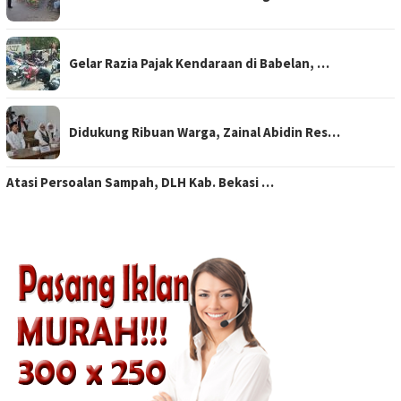
Gelar Razia Pajak Kendaraan di Babelan, …
Didukung Ribuan Warga, Zainal Abidin Res…
Atasi Persoalan Sampah, DLH Kab. Bekasi …