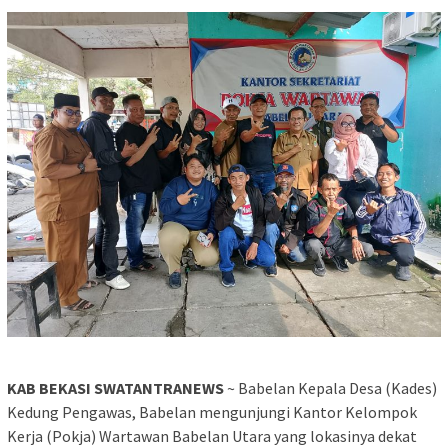
KAB BEKASI SWATANTRANEWS
~ Babelan Kepala Desa (Kades)
Kedung Pengawas, Babelan mengunjungi Kantor Kelompok
Kerja (Pokja) Wartawan Babelan Utara yang lokasinya dekat