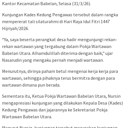
Kantor Kecamatan Babelan, Selasa (31/3/26).
Kunjungan Kades Kedung Pengawas tersebut dalam rangka
mempererat tali silaturahmi di Hari Raya Idul Fitri 1447
Hijriyah/2026.
“Ya, saya beserta perangkat desa hadir mengunjungi rekan-
rekan wartawan yang tergabung dalam Pokja Wartawan
Babelan Utara. Alhamdulillah diterima dengan baik,” ujar
Nasarudin yang mengaku pernah menjadi wartawan.
Menurutnya, dirinya paham betul mengenai kerja kerja para
wartawan, sehingga pihaknya terus bermitra dengan para
wartawan dimana pun berada.
Sementara itu, Ketua Pokja Wartawan Babelan Utara, Nursin
mengapresiasi kunjungan yang dilakukan Kepala Desa (Kades)
Kedung Pengawas dan jajarannya ke Sekretariat Pokja
Wartawan Babelan Utara.
Menurut Nursin, kunjungan tersebut merupakan kunjungan