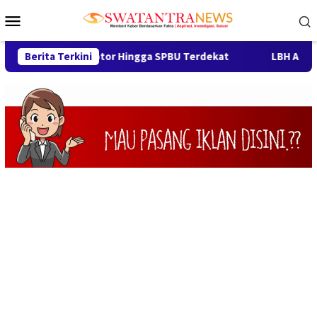
Loncat
Menu
ke
Mobile
konten
k, Derek Motor Hingga SPBU Terdekat
Berita Terkini
LBH Arya Mandali