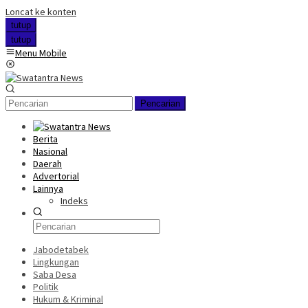
Loncat ke konten
tutup
tutup
Menu Mobile
Pencarian
Berita
Nasional
Daerah
Advertorial
Lainnya
Indeks
Jabodetabek
Lingkungan
Saba Desa
Politik
Hukum & Kriminal