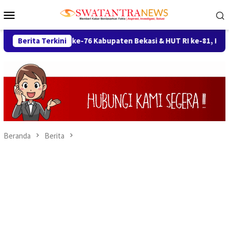
Loncat
Menu
ke
Mobile
konten
marak HUT ke-76 Kabupaten Bekasi & HUT RI ke-81, Kecamatan K
Berita Terkini
Beranda
Berita