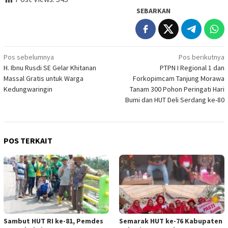
SEBARKAN
Navigasi
Pos sebelumnya
Pos berikutnya
H. Ibnu Rusdi SE Gelar Khitanan
PTPN I Regional 1 dan
pos
Massal Gratis untuk Warga
Forkopimcam Tanjung Morawa
Kedungwaringin
Tanam 300 Pohon Peringati Hari
Bumi dan HUT Deli Serdang ke-80
POS TERKAIT
Sambut HUT RI ke-81, Pemdes
Semarak HUT ke-76 Kabupaten