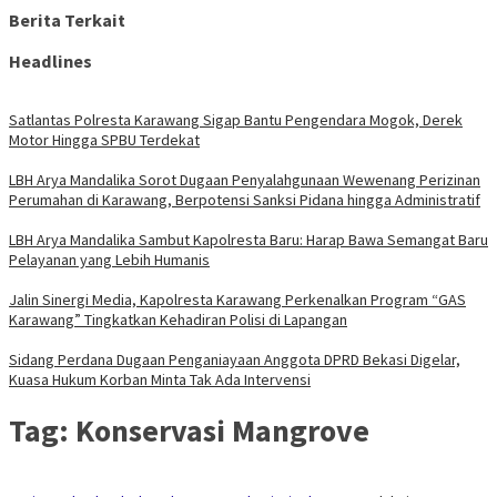
Berita Terkait
Headlines
Satlantas Polresta Karawang Sigap Bantu Pengendara Mogok, Derek
Motor Hingga SPBU Terdekat
LBH Arya Mandalika Sorot Dugaan Penyalahgunaan Wewenang Perizinan
Perumahan di Karawang, Berpotensi Sanksi Pidana hingga Administratif
LBH Arya Mandalika Sambut Kapolresta Baru: Harap Bawa Semangat Baru
Pelayanan yang Lebih Humanis
Jalin Sinergi Media, Kapolresta Karawang Perkenalkan Program “GAS
Karawang” Tingkatkan Kehadiran Polisi di Lapangan
Sidang Perdana Dugaan Penganiayaan Anggota DPRD Bekasi Digelar,
Kuasa Hukum Korban Minta Tak Ada Intervensi
Tag:
Konservasi Mangrove