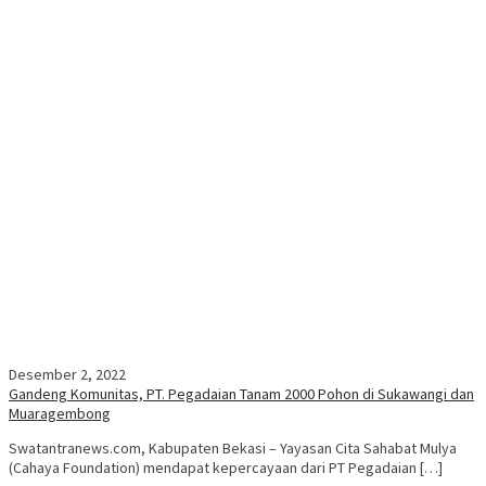
Desember 2, 2022
Gandeng Komunitas, PT. Pegadaian Tanam 2000 Pohon di Sukawangi dan
Muaragembong
Swatantranews.com, Kabupaten Bekasi – Yayasan Cita Sahabat Mulya
(Cahaya Foundation) mendapat kepercayaan dari PT Pegadaian […]