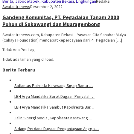
Berita
,
Jabodetabek
,
Kabupaten Bekasi
,
Lingkungan
Redaksi
Swatantranews
Desember 2, 2022
Gandeng Komunitas, PT. Pegadaian Tanam 2000
Pohon di Sukawangi dan Muaragembong
Swatantranews.com, Kabupaten Bekasi – Yayasan Cita Sahabat Mulya
(Cahaya Foundation) mendapat kepercayaan dari PT Pegadaian […]
Tidak Ada Pos Lagi.
Tidak ada laman yang di load.
Berita Terbaru
Satlantas Polresta Karawang Sigap Bantu …
LBH Arya Mandalika Sorot Dugaan Penyalah…
LBH Arya Mandalika Sambut Kapolresta Bar…
Jalin Sinergi Media, Kapolresta Karawang…
Sidang Perdana Dugaan Penganiayaan Anggo…