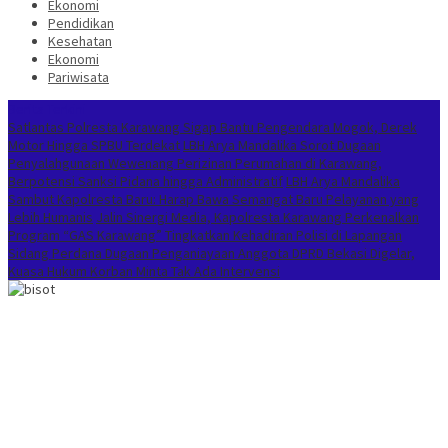
Ekonomi
Pendidikan
Kesehatan
Ekonomi
Pariwisata
Berita Terkini
Satlantas Polresta Karawang Sigap Bantu Pengendara Mogok, Derek
Motor Hingga SPBU Terdekat
LBH Arya Mandalika Sorot Dugaan
Penyalahgunaan Wewenang Perizinan Perumahan di Karawang,
Berpotensi Sanksi Pidana hingga Administratif
LBH Arya Mandalika
Sambut Kapolresta Baru: Harap Bawa Semangat Baru Pelayanan yang
Lebih Humanis
Jalin Sinergi Media, Kapolresta Karawang Perkenalkan
Program “GAS Karawang” Tingkatkan Kehadiran Polisi di Lapangan
Sidang Perdana Dugaan Penganiayaan Anggota DPRD Bekasi Digelar,
Kuasa Hukum Korban Minta Tak Ada Intervensi