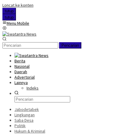
Loncat ke konten
tutup
tutup
Menu Mobile
Pencarian
Berita
Nasional
Daerah
Advertorial
Lainnya
Indeks
Jabodetabek
Lingkungan
Saba Desa
Politik
Hukum & Kriminal