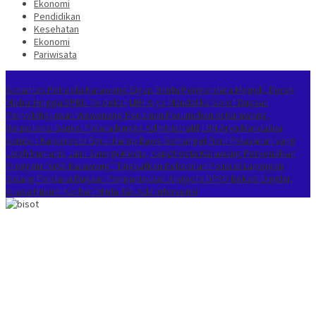
Ekonomi
Pendidikan
Kesehatan
Ekonomi
Pariwisata
Berita Terkini
Satlantas Polresta Karawang Sigap Bantu Pengendara Mogok, Derek
Motor Hingga SPBU Terdekat
LBH Arya Mandalika Sorot Dugaan
Penyalahgunaan Wewenang Perizinan Perumahan di Karawang,
Berpotensi Sanksi Pidana hingga Administratif
LBH Arya Mandalika
Sambut Kapolresta Baru: Harap Bawa Semangat Baru Pelayanan yang
Lebih Humanis
Jalin Sinergi Media, Kapolresta Karawang Perkenalkan
Program “GAS Karawang” Tingkatkan Kehadiran Polisi di Lapangan
Sidang Perdana Dugaan Penganiayaan Anggota DPRD Bekasi Digelar,
Kuasa Hukum Korban Minta Tak Ada Intervensi