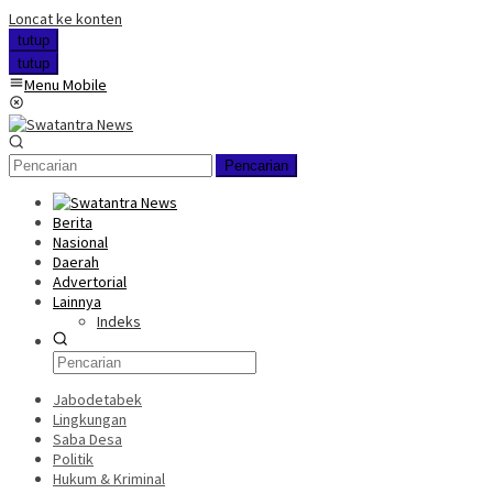
Loncat ke konten
tutup
tutup
Menu Mobile
Pencarian
Berita
Nasional
Daerah
Advertorial
Lainnya
Indeks
Jabodetabek
Lingkungan
Saba Desa
Politik
Hukum & Kriminal