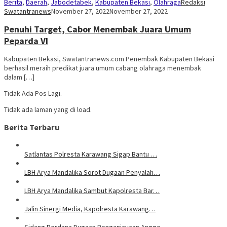
Berita
,
Daerah
,
Jabodetabek
,
Kabupaten Bekasi
,
Olahraga
Redaksi
Swatantranews
November 27, 2022
November 27, 2022
Penuhi Target, Cabor Menembak Juara Umum
Peparda VI
Kabupaten Bekasi, Swatantranews.com Penembak Kabupaten Bekasi
berhasil meraih predikat juara umum cabang olahraga menembak
dalam […]
Tidak Ada Pos Lagi.
Tidak ada laman yang di load.
Berita Terbaru
Satlantas Polresta Karawang Sigap Bantu …
LBH Arya Mandalika Sorot Dugaan Penyalah…
LBH Arya Mandalika Sambut Kapolresta Bar…
Jalin Sinergi Media, Kapolresta Karawang…