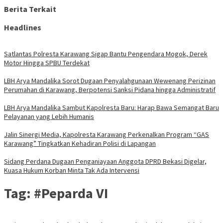
Berita Terkait
Headlines
Satlantas Polresta Karawang Sigap Bantu Pengendara Mogok, Derek
Motor Hingga SPBU Terdekat
LBH Arya Mandalika Sorot Dugaan Penyalahgunaan Wewenang Perizinan
Perumahan di Karawang, Berpotensi Sanksi Pidana hingga Administratif
LBH Arya Mandalika Sambut Kapolresta Baru: Harap Bawa Semangat Baru
Pelayanan yang Lebih Humanis
Jalin Sinergi Media, Kapolresta Karawang Perkenalkan Program “GAS
Karawang” Tingkatkan Kehadiran Polisi di Lapangan
Sidang Perdana Dugaan Penganiayaan Anggota DPRD Bekasi Digelar,
Kuasa Hukum Korban Minta Tak Ada Intervensi
Tag:
#Peparda VI