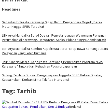
Berita Terkait
Headlines
Satlantas Polresta Karawang Sigap Bantu Pengendara Mogok, Derek
Motor Hingga SPBU Terdekat
LBH Arya Mandalika Sorot Dugaan Penyalahgunaan Wewenang Perizinan
Perumahan di Karawang, Berpotensi Sanksi Pidana hingga Administratif
LBH Arya Mandalika Sambut Kapolresta Baru: Harap Bawa Semangat Baru
Pelayanan yang Lebih Humanis
Jalin Sinergi Media, Kapolresta Karawang Perkenalkan Program “GAS
Karawang” Tingkatkan Kehadiran Polisi di Lapangan
Sidang Perdana Dugaan Penganiayaan Anggota DPRD Bekasi Digelar,
Kuasa Hukum Korban Minta Tak Ada Intervensi
Tag:
Tarhib
Kabupaten Bekasi
,
Pendidikan
,
Seni & Budaya
Redaksi