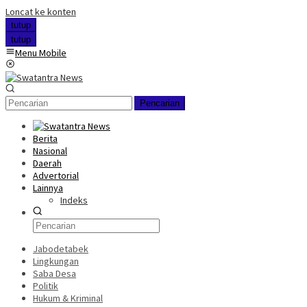
Loncat ke konten
tutup
tutup
Menu Mobile
Pencarian
Berita
Nasional
Daerah
Advertorial
Lainnya
Indeks
Jabodetabek
Lingkungan
Saba Desa
Politik
Hukum & Kriminal