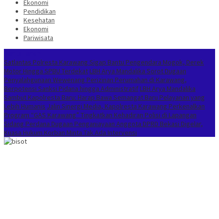
Ekonomi
Pendidikan
Kesehatan
Ekonomi
Pariwisata
Berita Terkini
Satlantas Polresta Karawang Sigap Bantu Pengendara Mogok, Derek
Motor Hingga SPBU Terdekat
LBH Arya Mandalika Sorot Dugaan
Penyalahgunaan Wewenang Perizinan Perumahan di Karawang,
Berpotensi Sanksi Pidana hingga Administratif
LBH Arya Mandalika
Sambut Kapolresta Baru: Harap Bawa Semangat Baru Pelayanan yang
Lebih Humanis
Jalin Sinergi Media, Kapolresta Karawang Perkenalkan
Program “GAS Karawang” Tingkatkan Kehadiran Polisi di Lapangan
Sidang Perdana Dugaan Penganiayaan Anggota DPRD Bekasi Digelar,
Kuasa Hukum Korban Minta Tak Ada Intervensi