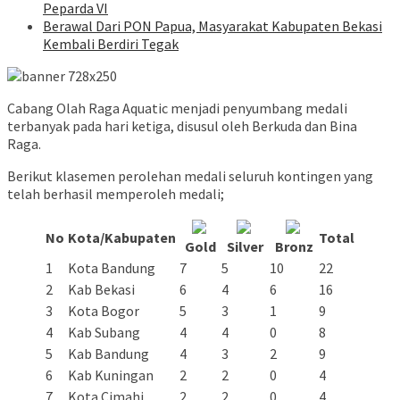
Peparda VI
Berawal Dari PON Papua, Masyarakat Kabupaten Bekasi
Kembali Berdiri Tegak
Cabang Olah Raga Aquatic menjadi penyumbang medali
terbanyak pada hari ketiga, disusul oleh Berkuda dan Bina
Raga.
Berikut klasemen perolehan medali seluruh kontingen yang
telah berhasil memperoleh medali;
No
Kota/Kabupaten
Total
Gold
Silver
Bronz
1
Kota Bandung
7
5
10
22
2
Kab Bekasi
6
4
6
16
3
Kota Bogor
5
3
1
9
4
Kab Subang
4
4
0
8
5
Kab Bandung
4
3
2
9
6
Kab Kuningan
2
2
0
4
7
Kota Cimahi
2
2
0
4