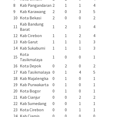
8
Kab Pangandaran
2
1
1
4
9
Kab Karawang
2
0
3
5
10
Kota Bekasi
2
0
0
2
Kab Bandung
11
1
2
1
4
Barat
12
Kab Cirebon
1
1
2
4
13
Kab Garut
1
1
1
3
14
Kab Sukabumi
1
1
1
3
Kota
15
1
0
0
1
Tasikmalaya
16
Kota Depok
0
2
0
2
17
Kab Tasikmalaya
0
1
4
5
18
Kab Majalengka
0
1
0
1
19
Kab Purwakarta
0
1
0
1
20
Kota Bogor
0
1
0
1
21
Kab Cianjur
0
0
2
2
22
Kab Sumedang
0
0
1
1
23
Kota Cirebon
0
0
1
1
24
Kab Ciamis
0
0
0
0