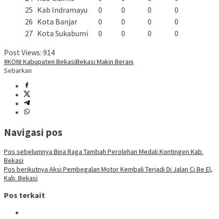
25
Kab Indramayu
0
0
0
0
26
Kota Banjar
0
0
0
0
27
Kota Sukabumi
0
0
0
0
Post Views:
914
#KONI Kabupaten Bekasi
Bekasi Makin Berani
Sebarkan
Navigasi pos
Pos sebelumnya
Bina Raga Tambah Perolehan Medali Kontingen Kab.
Bekasi
Pos berikutnya
Aksi Pembegalan Motor Kembali Terjadi Di Jalan Ci Be El,
Kab. Bekasi
Pos terkait