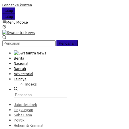
Loncat ke konten
tutup
tutup
Menu Mobile
Pencarian
Berita
Nasional
Daerah
Advertorial
Lainnya
Indeks
Jabodetabek
Lingkungan
Saba Desa
Politik
Hukum & Kriminal