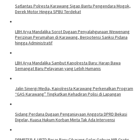
Satlantas Polresta Karawang Sigap Bantu Pengendara Mogok,
Derek Motor Hingga SPBU Terdekat
LBH Arya Mandalika Sorot Dugaan Penyalahgunaan Wewenang
Perizinan Perumahan di Karawang, Berpotensi Sanksi Pidana
hingga Administratif
LBH Arya Mandalika Sambut Kapolresta Baru: Harap Bawa
Semangat Baru Pelayanan yang Lebih Humanis
Jalin Sinergi Media, Kapolresta Karawang Perkenalkan Program
“GAS Karawang” Tingkatkan Kehadiran Polisi di Lapangan
Sidang Perdana Dugaan Penganiayaan Anggota DPRD Bekasi
Digelar, Kuasa Hukum Korban Minta Tak Ada Intervensi
DPMPTSP & UPTD Pasar Baru Cikarang Gelar Gebyar NIB Gratis,