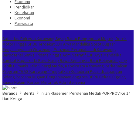
Ekonomi
Pendidikan
Kesehatan
Ekonomi
Pariwisata
Berita Terkini
Satlantas Polresta Karawang Sigap Bantu Pengendara Mogok, Derek
Motor Hingga SPBU Terdekat
LBH Arya Mandalika Sorot Dugaan
Penyalahgunaan Wewenang Perizinan Perumahan di Karawang,
Berpotensi Sanksi Pidana hingga Administratif
LBH Arya Mandalika
Sambut Kapolresta Baru: Harap Bawa Semangat Baru Pelayanan yang
Lebih Humanis
Jalin Sinergi Media, Kapolresta Karawang Perkenalkan
Program “GAS Karawang” Tingkatkan Kehadiran Polisi di Lapangan
Sidang Perdana Dugaan Penganiayaan Anggota DPRD Bekasi Digelar,
Kuasa Hukum Korban Minta Tak Ada Intervensi
Beranda
Berita
Inilah Klasemen Perolehan Medali PORPROV Ke 14
Hari Ketiga