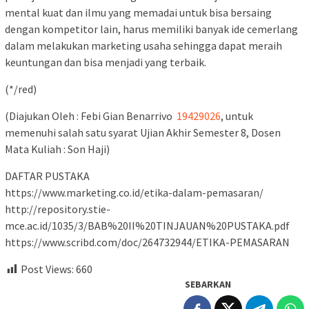
mental kuat dan ilmu yang memadai untuk bisa bersaing
dengan kompetitor lain, harus memiliki banyak ide cemerlang
dalam melakukan marketing usaha sehingga dapat meraih
keuntungan dan bisa menjadi yang terbaik.
(*/red)
(Diajukan Oleh : Febi Gian Benarrivo
19429026
, untuk
memenuhi salah satu syarat Ujian Akhir Semester 8, Dosen
Mata Kuliah : Son Haji)
DAFTAR PUSTAKA
https://www.marketing.co.id/etika-dalam-pemasaran/
http://repository.stie-
mce.ac.id/1035/3/BAB%20II%20TINJAUAN%20PUSTAKA.pdf
https://www.scribd.com/doc/264732944/ETIKA-PEMASARAN
Post Views:
660
SEBARKAN