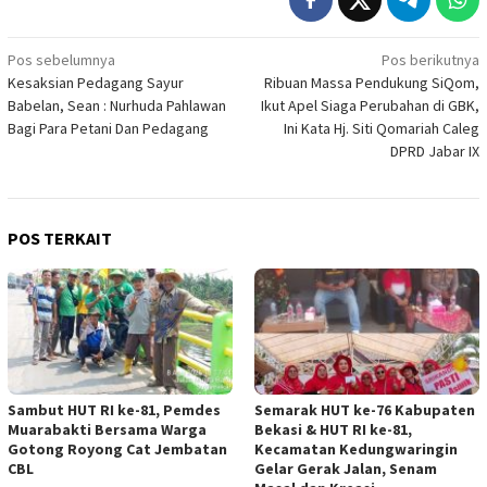
Navigasi
Pos sebelumnya
Pos berikutnya
Kesaksian Pedagang Sayur
Ribuan Massa Pendukung SiQom,
pos
Babelan, Sean : Nurhuda Pahlawan
Ikut Apel Siaga Perubahan di GBK,
Bagi Para Petani Dan Pedagang
Ini Kata Hj. Siti Qomariah Caleg
DPRD Jabar IX
POS TERKAIT
Sambut HUT RI ke-81, Pemdes
Semarak HUT ke-76 Kabupaten
Muarabakti Bersama Warga
Bekasi & HUT RI ke-81,
Gotong Royong Cat Jembatan
Kecamatan Kedungwaringin
CBL
Gelar Gerak Jalan, Senam