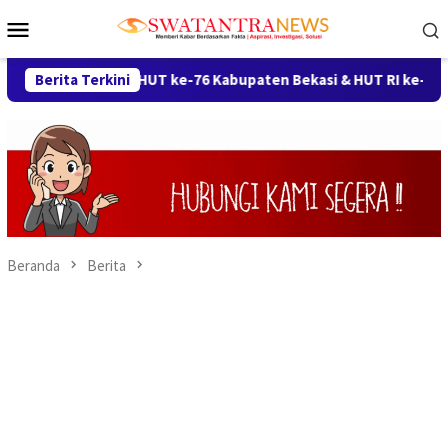
Loncat
Menu
ke
Mobile
konten
rak HUT ke-76 Kabupaten Bekasi & HUT RI ke-81, Kecamatan Ked
Berita Terkini
Beranda
Berita