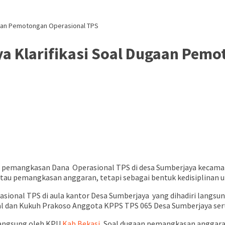
gaan Pemotongan Operasional TPS
a Klarifikasi Soal Dugaan Pemo
pemangkasan Dana Operasional TPS di desa Sumberjaya kecamata
au pemangkasan anggaran, tetapi sebagai bentuk kedisiplinan u
rasional TPS di aula kantor Desa Sumberjaya yang dihadiri langs
ial dan Kukuh Prakoso Anggota KPPS TPS 065 Desa Sumberjaya ser
 langsung oleh KPU
Kab.Bekasi
, Soal dugaan pemangkasan anggara