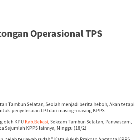
tongan Operasional TPS
n Tambun Selatan, Seolah menjadi berita heboh, Akan tetapi
ntuk penyelesaian LPJ dari masing-masing KPPS.
ung oleh KPU
Kab.Bekasi
, Sekcam Tambun Selatan, Panwascam,
ta Sejumlah KPPS lainnya, Minggu (18/2)
n, telah terjawab sudah,” Kata Kukuh Prakoso Anggota KPPS