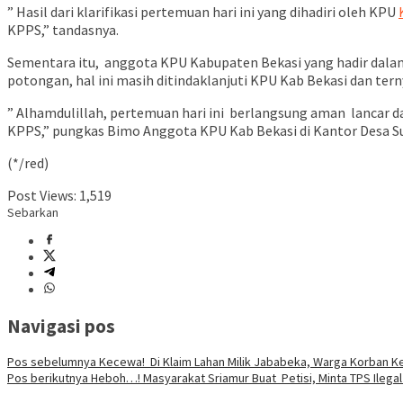
” Hasil dari klarifikasi pertemuan hari ini yang dihadiri oleh KPU
KPPS,” tandasnya.
Sementara itu, anggota KPU Kabupaten Bekasi yang hadir dala
potongan, hal ini masih ditindaklanjuti KPU Kab Bekasi dan ter
” Alhamdulillah, pertemuan hari ini berlangsung aman lancar 
KPPS,” pungkas Bimo Anggota KPU Kab Bekasi di Kantor Desa S
(*/red)
Post Views:
1,519
Sebarkan
Navigasi pos
Pos sebelumnya
Kecewa! Di Klaim Lahan Milik Jababeka, Warga Korban K
Pos berikutnya
Heboh…! Masyarakat Sriamur Buat Petisi, Minta TPS Ilegal