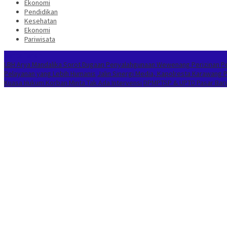
Ekonomi
Pendidikan
Kesehatan
Ekonomi
Pariwisata
Berita Terkini
LBH Arya Mandalika Sorot Dugaan Penyalahgunaan Wewenang Perizinan Per
Pelayanan yang Lebih Humanis
Jalin Sinergi Media, Kapolresta Karawang
Kuasa Hukum Korban Minta Tak Ada Intervensi
DPMPTSP & UPTD Pasar Baru 