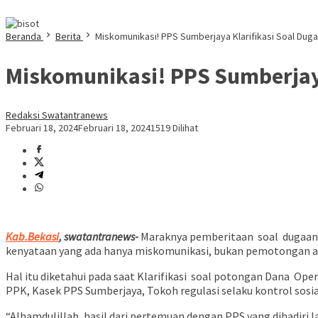
Beranda
Berita
Miskomunikasi! PPS Sumberjaya Klarifikasi Soal Du
Miskomunikasi! PPS Sumberjay
Redaksi Swatantranews
Februari 18, 2024
Februari 18, 2024
1519 Dilihat
Kab.Bekasi
, swatantranews-
Maraknya pemberitaan soal dugaan 
kenyataan yang ada hanya miskomunikasi, bukan pemotongan at
Hal itu diketahui pada saat Klarifikasi soal potongan Dana Ope
PPK, Kasek PPS Sumberjaya, Tokoh regulasi selaku kontrol sos
“Alhamdulillah, hasil dari pertemuan dengan PPS yang dihadiri