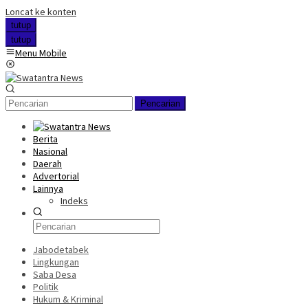
Loncat ke konten
tutup
tutup
Menu Mobile
Pencarian
Berita
Nasional
Daerah
Advertorial
Lainnya
Indeks
Jabodetabek
Lingkungan
Saba Desa
Politik
Hukum & Kriminal