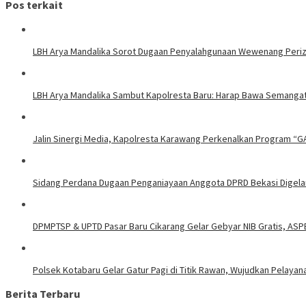
Pos terkait
LBH Arya Mandalika Sorot Dugaan Penyalahgunaan Wewenang Perizi
LBH Arya Mandalika Sambut Kapolresta Baru: Harap Bawa Semangat
Jalin Sinergi Media, Kapolresta Karawang Perkenalkan Program “G
Sidang Perdana Dugaan Penganiayaan Anggota DPRD Bekasi Digelar
DPMPTSP & UPTD Pasar Baru Cikarang Gelar Gebyar NIB Gratis, ASP
Polsek Kotabaru Gelar Gatur Pagi di Titik Rawan, Wujudkan Pelaya
Berita Terbaru