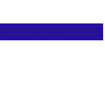
Arya Mandalika Sambut Kapolresta Baru: Harap Bawa Semangat Baru
gan
Sidang Perdana Dugaan Penganiayaan Anggota DPRD Bekasi Digelar,