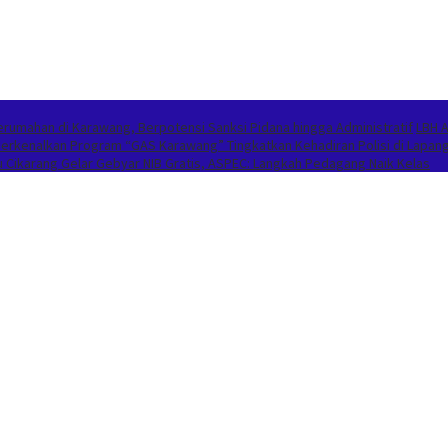
umahan di Karawang, Berpotensi Sanksi Pidana hingga Administratif
LBH 
 Perkenalkan Program “GAS Karawang” Tingkatkan Kehadiran Polisi di Lapan
Cikarang Gelar Gebyar NIB Gratis, ASPEC: Langkah Pedagang Naik Kelas