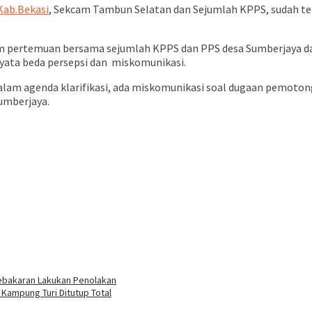
Kab.Bekasi
, Sekcam Tambun Selatan dan Sejumlah KPPS, sudah te
m pertemuan bersama sejumlah KPPS dan PPS desa Sumberjaya da
nyata beda persepsi dan miskomunikasi.
dalam agenda klarifikasi, ada miskomunikasi soal dugaan pemoto
umberjaya.
ebakaran Lakukan Penolakan
 Kampung Turi Ditutup Total