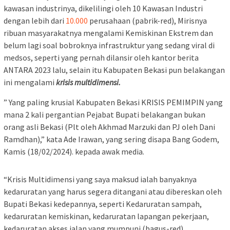
kawasan industrinya, dikelilingi oleh 10 Kawasan Industri
dengan lebih dari
10.000
perusahaan (pabrik-red), Mirisnya
ribuan masyarakatnya mengalami Kemiskinan Ekstrem dan
belum lagi soal bobroknya infrastruktur yang sedang viral di
medsos, seperti yang pernah dilansir oleh kantor berita
ANTARA 2023 lalu, selain itu Kabupaten Bekasi pun belakangan
ini mengalami
krisis multidimensi.
” Yang paling krusial Kabupaten Bekasi KRISIS PEMIMPIN yang
mana 2 kali pergantian Pejabat Bupati belakangan bukan
orang asli Bekasi (Plt oleh Akhmad Marzuki dan PJ oleh Dani
Ramdhan),” kata Ade Irawan, yang sering disapa Bang Godem,
Kamis (18/02/2024). kepada awak media.
“Krisis Multidimensi yang saya maksud ialah banyaknya
kedaruratan yang harus segera ditangani atau dibereskan oleh
Bupati Bekasi kedepannya, seperti Kedaruratan sampah,
kedaruratan kemiskinan, kedaruratan lapangan pekerjaan,
kedaruratan akses jalan yang mumpuni (bagus-red),