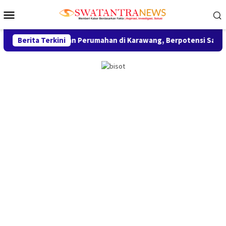
Loncat
Menu
ke
Mobile
konten
ang Perizinan Perumahan di Karawang, Berpotensi Sanksi Pidan
Berita Terkini