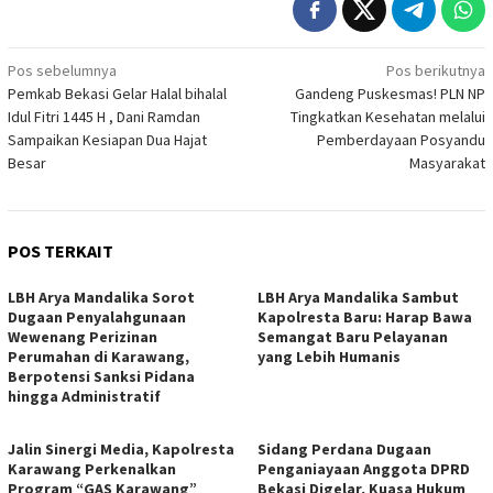
Navigasi
Pos sebelumnya
Pos berikutnya
Pemkab Bekasi Gelar Halal bihalal
Gandeng Puskesmas! PLN NP
pos
Idul Fitri 1445 H , Dani Ramdan
Tingkatkan Kesehatan melalui
Sampaikan Kesiapan Dua Hajat
Pemberdayaan Posyandu
Besar
Masyarakat
POS TERKAIT
LBH Arya Mandalika Sorot
LBH Arya Mandalika Sambut
Dugaan Penyalahgunaan
Kapolresta Baru: Harap Bawa
Wewenang Perizinan
Semangat Baru Pelayanan
Perumahan di Karawang,
yang Lebih Humanis
Berpotensi Sanksi Pidana
hingga Administratif
Jalin Sinergi Media, Kapolresta
Sidang Perdana Dugaan
Karawang Perkenalkan
Penganiayaan Anggota DPRD
Program “GAS Karawang”
Bekasi Digelar, Kuasa Hukum