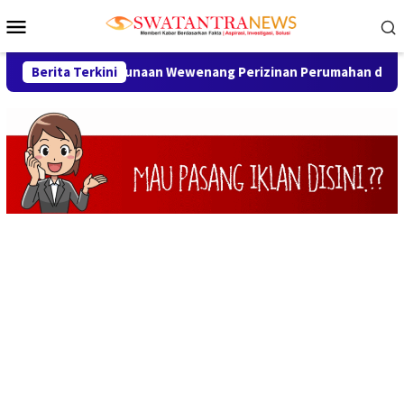
Loncat
Menu
ke
Mobile
konten
 Penyalahgunaan Wewenang Perizinan Perumahan di Karawang, Be
Berita Terkini