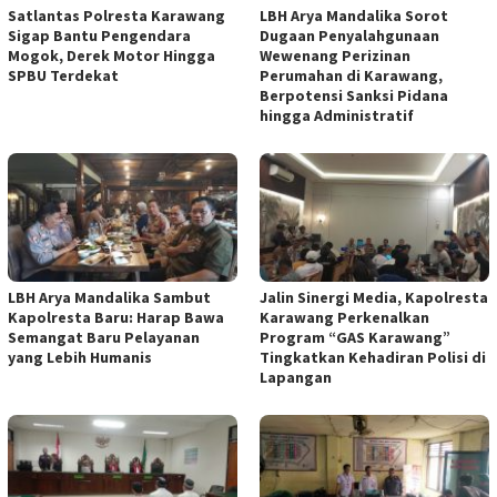
Satlantas Polresta Karawang
LBH Arya Mandalika Sorot
Sigap Bantu Pengendara
Dugaan Penyalahgunaan
Mogok, Derek Motor Hingga
Wewenang Perizinan
SPBU Terdekat
Perumahan di Karawang,
Berpotensi Sanksi Pidana
hingga Administratif
LBH Arya Mandalika Sambut
Jalin Sinergi Media, Kapolresta
Kapolresta Baru: Harap Bawa
Karawang Perkenalkan
Semangat Baru Pelayanan
Program “GAS Karawang”
yang Lebih Humanis
Tingkatkan Kehadiran Polisi di
Lapangan