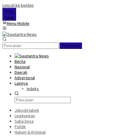
Loncat ke konten
tutup
tutup
Menu Mobile
Pencarian
Berita
Nasional
Daerah
Advertorial
Lainnya
Indeks
Jabodetabek
Lingkungan
Saba Desa
Politik
Hukum & Kriminal