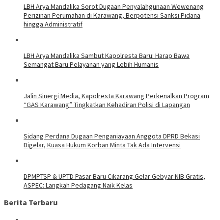
LBH Arya Mandalika Sorot Dugaan Penyalahgunaan Wewenang
Perizinan Perumahan di Karawang, Berpotensi Sanksi Pidana
hingga Administratif
LBH Arya Mandalika Sambut Kapolresta Baru: Harap Bawa
Semangat Baru Pelayanan yang Lebih Humanis
Jalin Sinergi Media, Kapolresta Karawang Perkenalkan Program
“GAS Karawang” Tingkatkan Kehadiran Polisi di Lapangan
Sidang Perdana Dugaan Penganiayaan Anggota DPRD Bekasi
Digelar, Kuasa Hukum Korban Minta Tak Ada Intervensi
DPMPTSP & UPTD Pasar Baru Cikarang Gelar Gebyar NIB Gratis,
ASPEC: Langkah Pedagang Naik Kelas
Berita Terbaru