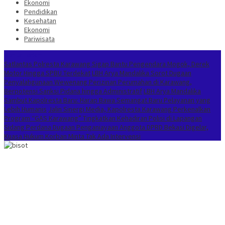
Ekonomi
Pendidikan
Kesehatan
Ekonomi
Pariwisata
Berita Terkini
Satlantas Polresta Karawang Sigap Bantu Pengendara Mogok, Derek
Motor Hingga SPBU Terdekat
LBH Arya Mandalika Sorot Dugaan
Penyalahgunaan Wewenang Perizinan Perumahan di Karawang,
Berpotensi Sanksi Pidana hingga Administratif
LBH Arya Mandalika
Sambut Kapolresta Baru: Harap Bawa Semangat Baru Pelayanan yang
Lebih Humanis
Jalin Sinergi Media, Kapolresta Karawang Perkenalkan
Program “GAS Karawang” Tingkatkan Kehadiran Polisi di Lapangan
Sidang Perdana Dugaan Penganiayaan Anggota DPRD Bekasi Digelar,
Kuasa Hukum Korban Minta Tak Ada Intervensi