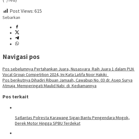
Post Views:
615
Sebarkan
Navigasi pos
Pos sebelumnya
Pertahankan Juara, Nusasvara Raih Juara 1 dalam PLN
Vocal Group Competition 2024, Ini Kata Latifa Noor Hakiki
Pos berikutnya
Dihadiri Ribuan Jamaah, Cawabup No. 03 dr. Asep Surya
Atmaja Memperingati Maulid Nabi di Kediamannya
Pos terkait
Satlantas Polresta Karawang Sigap Bantu Pengendara Mogok,
Derek Motor Hingga SPBU Terdekat